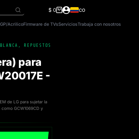
$
0
CO
Carro
de
GP/Acrilico
Firmware de TVs
Servicios
Trabaja con nosotros
compra
BLANCA
,
REPUESTOS
ra) para
W20017E -
M de LG para sujetar la
elos como GCW1069CD y