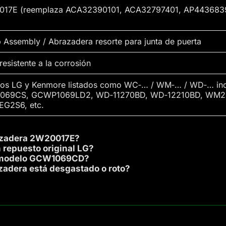
17E (reemplaza ACA32390101, ACA32797401, AP4436839,
 Assembly / Abrazadera resorte para junta de puerta
resistente a la corrosión
os LG y Kenmore listados como WC‑… / WM‑… / WD‑… i
069CS, GCWP1069LD2, WD‑11270BD, WD‑12210BD, WM
G2S6, etc.
razadera 2W20017E?
 repuesto original LG?
l modelo GCW1069CD?
zadera está desgastado o roto?