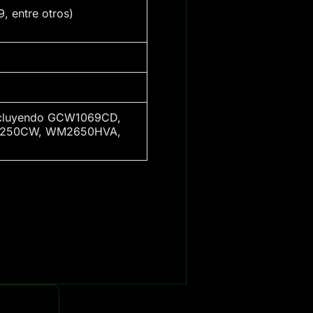
 entre otros)
ncluyendo GCW1069CD,
2250CW, WM2650HVA,