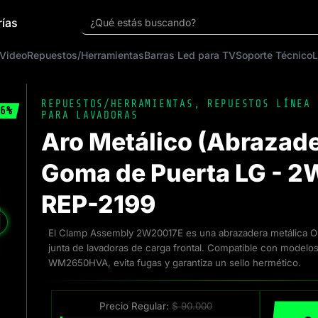
rías
¿Qué estás buscando?
 Video
Repuestos/Herramientas
Barras Led para TV
Soporte Técnico
L
REPUESTOS/HERRAMIENTAS
,
REPUESTOS LÍNEA 
6%
PARA LAVADORAS
Aro Metálico (Abrazade
Goma de Puerta LG - 2
REP-2199
❯
El Clamp Assembly 2W20017E es una abrazadera metálica OE
junta de lavadoras de carga frontal. Compatible con mod
WM2650HVA, evita fugas y garantiza un sello hermético.
Precio Regular:
$
90.000