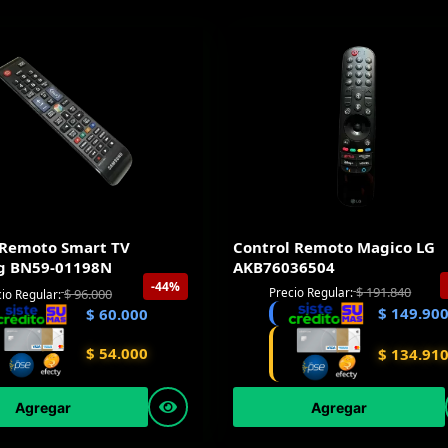
 Remoto Smart TV
Control Remoto Magico LG
g BN59-01198N
AKB76036504
-44%
$
191.840
Precio Regular:
$
96.000
io Regular:
$
149.90
$
60.000
$
54.000
$
134.91
Agregar
Agregar