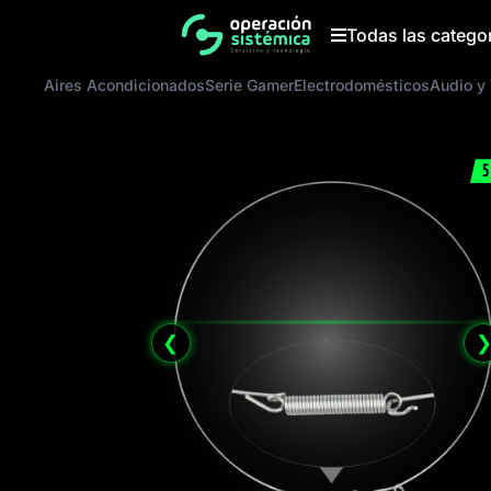
Saltar
al
Todas las catego
contenido
Aires Acondicionados
Serie Gamer
Electrodomésticos
Audio y
5
❮