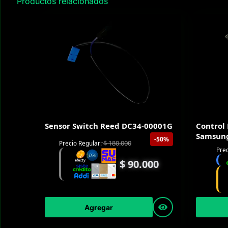
Productos relacionados
Sensor Switch Reed DC34-00001G
Control
Samsun
-50%
$
180.000
Precio Regular:
Prec
$
90.000
Agregar