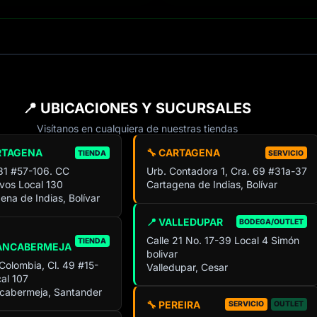
📍 UBICACIONES Y SUCURSALES
Visítanos en cualquiera de nuestras tiendas
RTAGENA
🔧 CARTAGENA
TIENDA
SERVICIO
 31 #57-106. CC
Urb. Contadora 1, Cra. 69 #31a-37
ivos Local 130
Cartagena de Indias, Bolívar
ena de Indias, Bolívar
📍 VALLEDUPAR
BODEGA/OUTLET
Calle 21 No. 17-39 Local 4 Simón
TIENDA
ANCABERMEJA
bolivar
 Colombia, Cl. 49 #15-
Valledupar, Cesar
al 107
cabermeja, Santander
🔧 PEREIRA
SERVICIO
OUTLET