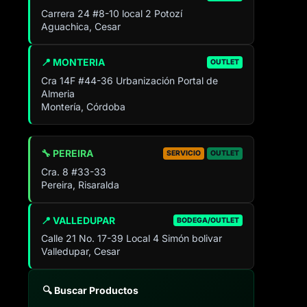
Carrera 24 #8-10 local 2 Potozí
Aguachica, Cesar
📍 MONTERIA
OUTLET
Cra 14F #44-36 Urbanización Portal de
Almeria
Montería, Córdoba
🔧 PEREIRA
SERVICIO
OUTLET
Cra. 8 #33-33
Pereira, Risaralda
📍 VALLEDUPAR
BODEGA/OUTLET
Calle 21 No. 17-39 Local 4 Simón bolivar
Valledupar, Cesar
🔍 Buscar Productos