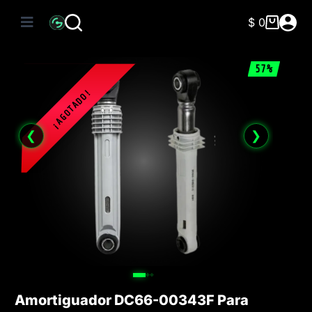
Saltar
al
$
0
Carro
contenido
de
compra
57%
❮
❯
Amortiguador DC66-00343F Para