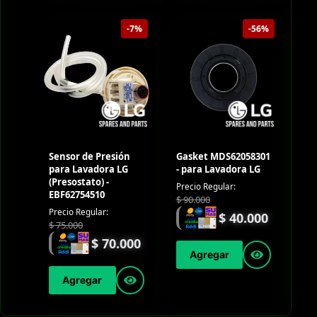
-7%
-56%
Sensor de Presión
Gasket MDS62058301
para Lavadora LG
- para Lavadora LG
(Presostato) -
Precio Regular:
EBF62754510
$
90.000
Precio Regular:
$
40.000
$
75.000
$
70.000
Agregar
Agregar