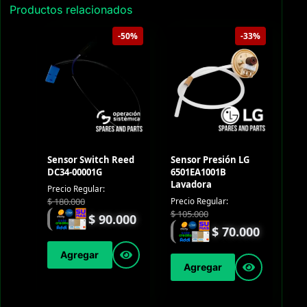
Productos relacionados
-50%
-33%
Sensor Switch Reed
Sensor Presión LG
DC34-00001G
6501EA1001B
Lavadora
Precio Regular:
$
180.000
Precio Regular:
$
105.000
$
90.000
$
70.000
Agregar
Agregar