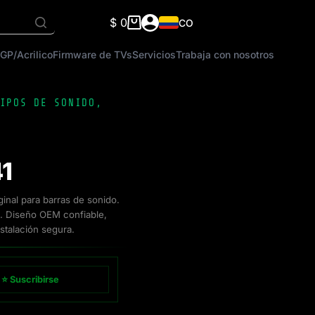
$
0
CO
Carro
de
GP/Acrilico
Firmware de TVs
Servicios
Trabaja con nosotros
compra
IPOS DE SONIDO
,
1
nal para barras de sonido.
 Diseño OEM confiable,
stalación segura.
⭐ Suscribirse