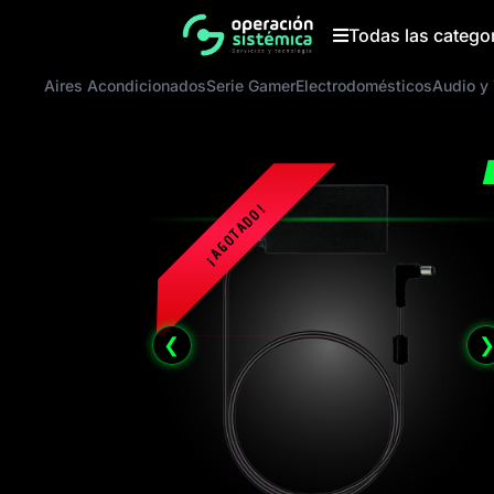
Saltar
al
Todas las catego
contenido
Aires Acondicionados
Serie Gamer
Electrodomésticos
Audio y
❮