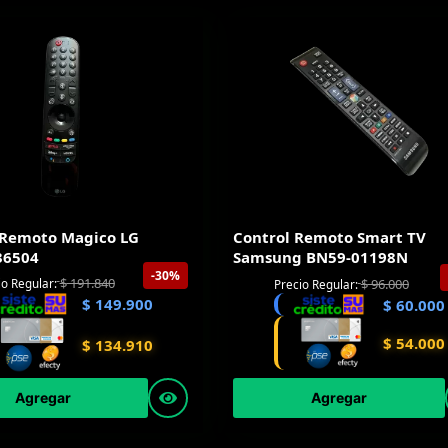
 Remoto Magico LG
Control Remoto Smart TV
36504
Samsung BN59-01198N
-30%
$
191.840
io Regular:
$
96.000
Precio Regular:
$
149.900
$
60.000
$
54.000
$
134.910
Agregar
Agregar