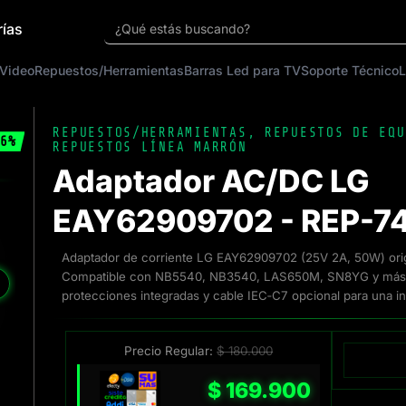
rías
¿Qué estás buscando?
 Video
Repuestos/Herramientas
Barras Led para TV
Soporte Técnico
L
REPUESTOS/HERRAMIENTAS
,
REPUESTOS DE EQU
6%
REPUESTOS LÍNEA MARRÓN
Adaptador AC/DC LG
EAY62909702 - REP-74
Adaptador de corriente LG EAY62909702 (25V 2A, 50W) origi
Compatible con NB5540, NB3540, LAS650M, SN8YG y más.
❯
protecciones integradas y cable IEC‑C7 opcional para una in
Precio Regular:
$
180.000
$
169.900