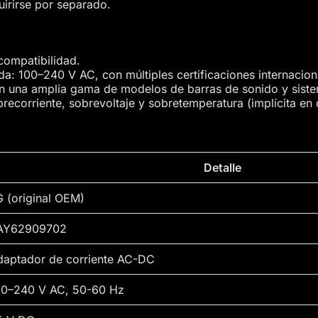
irirse por separado.
 compatibilidad.
a: 100–240 V AC, con múltiples certificaciones internacion
on una amplia gama de modelos de barras de sonido y sist
brecorriente, sobrevoltaje y sobretemperatura (implícita en
Detalle
G (original OEM)
AY62909702
daptador de corriente AC-DC
00–240 V AC, 50-60 Hz