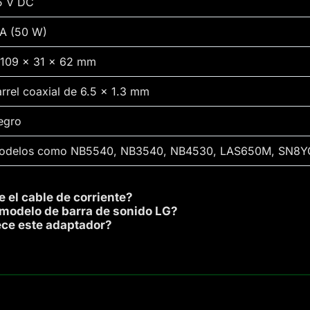
5 V DC
 A (50 W)
 109 × 31 × 62 mm
rrel coaxial de 6.5 × 1.3 mm
egro
odelos como NB5540, NB3540, NB4530, LAS650M, SN8YG
 el cable de corriente?
 modelo de barra de sonido LG?
ece este adaptador?