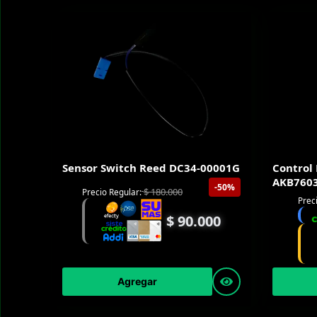
Sensor Switch Reed DC34-00001G
Control
AKB760
-50%
$
180.000
Precio Regular:
Prec
$
90.000
Agregar