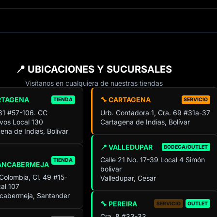
📍 UBICACIONES Y SUCURSALES
Visítanos en cualquiera de nuestras tiendas
RTAGENA
🔧 CARTAGENA
TIENDA
SERVICIO
 31 #57-106. CC
Urb. Contadora 1, Cra. 69 #31a-37
ivos Local 130
Cartagena de Indias, Bolívar
ena de Indias, Bolívar
📍 VALLEDUPAR
BODEGA/OUTLET
Calle 21 No. 17-39 Local 4 Simón
TIENDA
ANCABERMEJA
bolivar
 Colombia, Cl. 49 #15-
Valledupar, Cesar
al 107
cabermeja, Santander
🔧 PEREIRA
SERVICIO
OUTLET
Cra. 8 #33-33