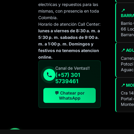
electricas y repuestos para las
📍
mismas, con presencia en toda
BARR
Colombia.
Barrio
Horario de atención Call Center:
66 Loc
lunes a viernes de 8:30 a. m. a
Barran
5:30 p. m. sabados de 9:00 a.
m. a 1:00 p. m. Domingos y
📍 AG
festivos no tenemos atencion
online.
Carrer
Potozí
Especialista de operación
Canal de Ventas!!
Aguach
sistémica
(+57) 301
En línea
5739461
📍 MO
💬 Chatear por
Cra 14
WhatsApp
Portal
Monter