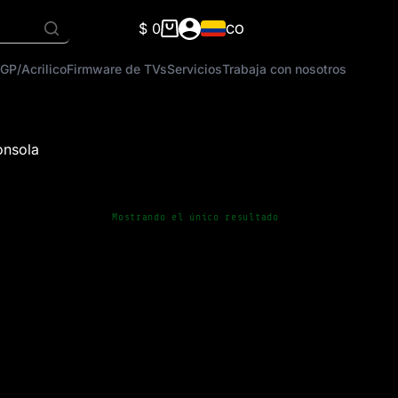
$
0
CO
Carro
de
GP/Acrilico
Firmware de TVs
Servicios
Trabaja con nosotros
compra
onsola
Mostrando el único resultado