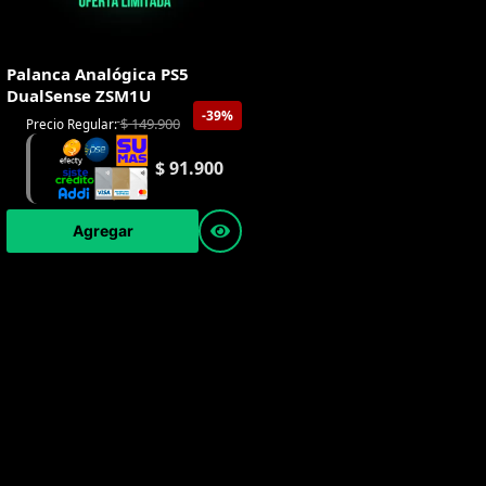
Palanca Analógica PS5
DualSense ZSM1U
-39%
$
149.900
Precio Regular:
$
91.900
Agregar