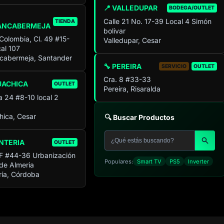
📍 VALLEDUPAR
BODEGA/OUTLET
Calle 21 No. 17-39 Local 4 Simón
TIENDA
ANCABERMEJA
bolivar
 Colombia, Cl. 49 #15-
Valledupar, Cesar
al 107
cabermeja, Santander
🔧 PEREIRA
SERVICIO
OUTLET
Cra. 8 #33-33
UACHICA
OUTLET
Pereira, Risaralda
a 24 #8-10 local 2
ica, Cesar
🔍 Buscar Productos
NTERIA
OUTLET
F #44-36 Urbanización
Populares:
Smart TV
PS5
Inverter
 de Almeria
ía, Córdoba