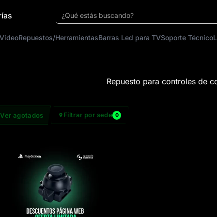
rías
¿Qué estás buscando?
 Video
Repuestos/Herramientas
Barras Led para TV
Soporte Técnico
L
Repuesto para controles de c
Filtrar por sede
Ver agotados
0