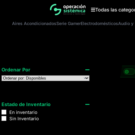
Saltar
al
Todas las catego
contenido
Aires Acondicionados
Serie Gamer
Electrodomésticos
Audio y
Ordenar Por
Sort Products
Estado de Inventario
En inventario
Sin Inventario