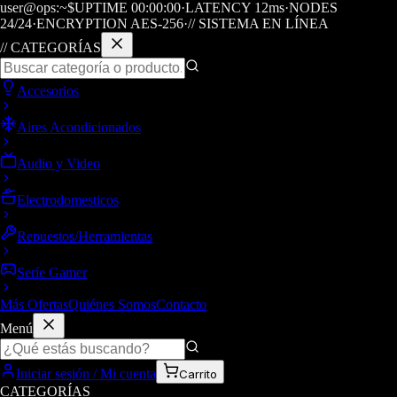
user@ops:~$
UPTIME
00
:
00
:
00
·
LATENCY
12
ms
·
NODES
24/24
·
ENCRYPTION AES-256
·
// SISTEMA EN LÍNEA
// CATEGORÍAS
Accesorios
Aires Acondicionados
Audio y Video
Electrodomesticos
Repuestos/Herramientas
Seríe Gamer
Más Ofertas
Quiénes Somos
Contacto
Menú
Iniciar sesión / Mi cuenta
Carrito
CATEGORÍAS