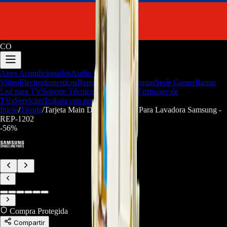
CO
Aires Acondicionados
Audio y
Video
Electrodomesticos
Repuestos/Herramientas
Seríe Gamer
Barras
Led para TV
Soporte Técnico
LGP/Acrilico
Firmware de
TVs
Servicios
Trabaja con nosotros
Inicio
/
Tienda
/
Tarjeta Main DC92-02594W Para Lavadora Samsung -
REP-1202
-
56
%
Compra Protegida
Compartir