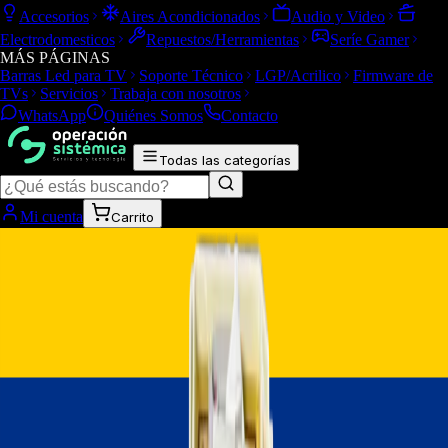
Accesorios
Aires Acondicionados
Audio y Video
Electrodomesticos
Repuestos/Herramientas
Seríe Gamer
MÁS PÁGINAS
Barras Led para TV
Soporte Técnico
LGP/Acrilico
Firmware de
TVs
Servicios
Trabaja con nosotros
WhatsApp
Quiénes Somos
Contacto
Todas las categorías
Mi cuenta
Carrito