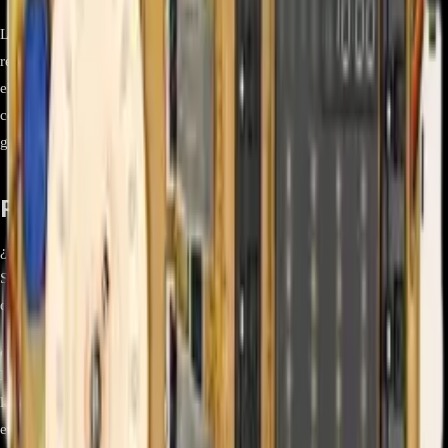
La
Tarjeta Main DC92-02594W
es una pieza original LG,
recomendada para técnicos y usuarios que desean mantener el
electrodoméstico en condiciones óptimas. Su integración asegura
compatibilidad y rendimiento sin riesgos de fallas por repuestos
genéricos.
Preguntas Frecuentes
¿Este repuesto es original de Samsung?
Sí, la tarjeta Main DC92-02594W es un repuesto original Samsung,
diseñado con estándares de calidad de la marca.
¿Con qué modelos de lavadoras es compatible?
Es compatible con varios modelos de lavadoras Samsung que utilizan
la referencia DC92-02594W. Se recomienda verificar el manual o
etiqueta de la lavadora.