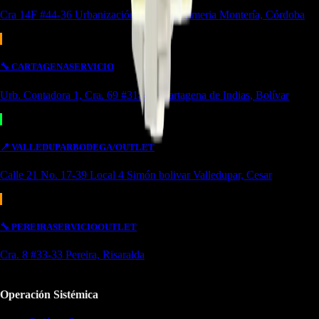
Cra 14F #44-36 Urbanización Portal de Almeria Montería, Córdoba
🔧
CARTAGENA
SERVICIO
Urb. Contadora 1, Cra. 69 #31a-37 Cartagena de Indias, Bolívar
📍
VALLEDUPAR
BODEGA/OUTLET
Calle 21 No. 17-39 Local 4 Simón bolivar Valledupar, Cesar
🔧
PEREIRA
SERVICIO
OUTLET
Cra. 8 #33-33 Pereira, Risaralda
Operación Sistémica