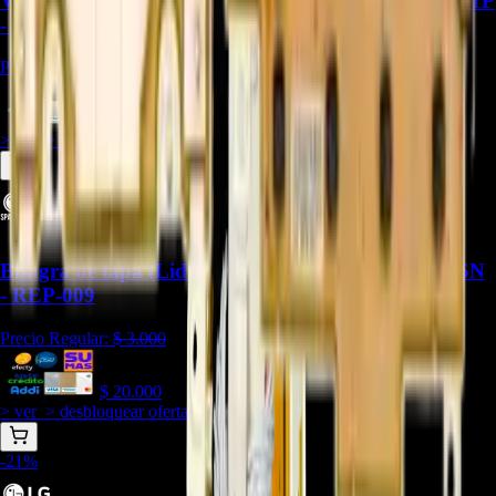
Válvula de entrada de agua (doble) LG 5221EA2001P
- REP-2264
Precio Regular:
$
180.000
$
120.000
> ver_
> desbloquear oferta_
Bisagra de tapa (Lid Hinge Lever) LG 4774FA4016N
- REP-009
Precio Regular:
$
3.000
$
20.000
> ver_
> desbloquear oferta_
-
21
%