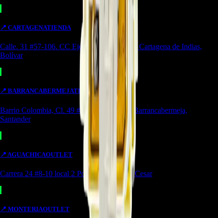
📍
CARTAGENA
TIENDA
Calle. 31 #57-106. CC Ejecutivos Local 130 Cartagena de Indias,
Bolívar
📍
BARRANCABERMEJA
TIENDA
Barrio Colombia, Cl. 49 #15-66 Local 107 Barrancabermeja,
Santander
📍
AGUACHICA
OUTLET
Carrera 24 #8-10 local 2 Potozí Aguachica, Cesar
📍
MONTERIA
OUTLET