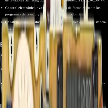
de lavadoras Samsung que requieren la referencia DC92-02594W.
Control electrónico avanzado
: Gestiona de forma eficiente los
programas de lavado y funciones del electrodoméstico.
Construcción robusta
: Fabricada con materiales de alta resistencia
para soportar el uso constante.
Beneficios Clave
Restaura el funcionamiento original
: Permite que tu lavadora
vuelva a operar con el mismo rendimiento de fábrica.
Instalación directa
: Listo para reemplazar la tarjeta dañada sin
necesidad de adaptaciones.
Mayor vida útil del equipo
: Extiende la durabilidad de la lavadora
con un repuesto confiable y original.
Información Adicional