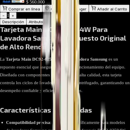
$
560.000
Comprar en línea
Comprar y Recoger
Añadir al Carrito
1
−
+
Descripción
Atributos
Tarjeta Main DC92-02594W Para
Lavadora Samsung: Repuesto Original
de Alto Rendimiento
La
Tarjeta Main DC92-02594W para lavadora Samsung
es un
repuesto esencial que asegura el correcto funcionamiento del equipo.
Diseñada con componentes electrónicos de alta calidad, esta tarjeta
controla los ciclos de lavado, enjuague y centrifugado, garantizando un
desempeño confiable y eficiente en cada uso.
Características Destacadas
Compatibilidad precisa
: Diseñada específicamente para modelos