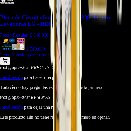
Placa de Circuito Impreso EBR78898214 para
Lavadoras LG - REP-1857
Precio Regular:
$
648.000
$
510.000
> ver_
> desbloquear oferta_
root@ops:~#
cat
PREGUNTAS
[ 0 ]
_
Iniciá sesión
para hacer una pregunta.
Todavía no hay preguntas respondidas. Hacé la primera.
root@ops:~#
cat
RESEÑAS
[ 0 ]
_
Iniciá sesión
para dejar una reseña.
Este producto aún no tiene reseñas. Sé el primero en opinar.