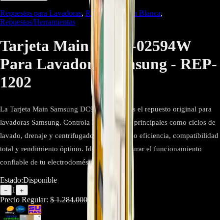
Repuestos para Lavadoras
,
Repuestos Línea Blanca
,
Repuestos/Herramientas
Tarjeta Main DC92-02594W
Para Lavadora Samsung - REP-
1202
La Tarjeta Main Samsung DC92-02594W es el repuesto original para
lavadoras Samsung. Controla las funciones principales como ciclos de
lavado, drenaje y centrifugado, garantizando eficiencia, compatibilidad
total y rendimiento óptimo. Ideal para restaurar el funcionamiento
confiable de tu electrodoméstico.
Estado:
Disponible
1
−
+
Precio Regular:
$
1.284.000