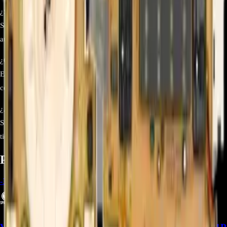
¿Se necesita técnico especializado para instalarla?
Se recomienda que la instalación sea realizada por un técnico
autorizado para garantizar seguridad y correcto funcionamiento.
¿Qué función cumple esta tarjeta?
Es la tarjeta principal que controla los ciclos de lavado, enjuague y
centrifugado, además de gestionar el panel de control.
¿Aumenta la vida útil de la lavadora?
Sí, reemplazar la tarjeta dañada por una original permite prolongar el
tiempo de uso y rendimiento del equipo.
Productos relacionados
-
33
%