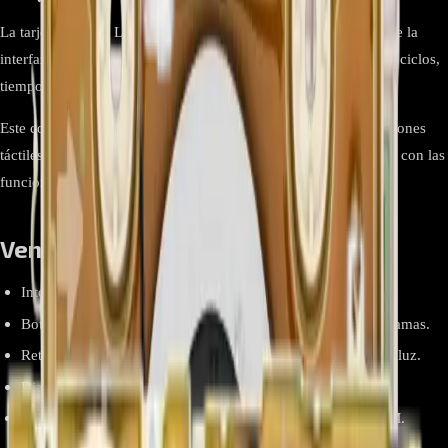
La tarjeta Display LG EBR85194721 es el módulo encargado de la
interfaz de usuario en lavadoras LG, mostrando información de ciclos,
tiempo restante y códigos de error en pantalla LCD.
Este componente OEM integra el controlador de la pantalla, botones
táctiles y retroiluminación, facilitando la interacción del usuario con las
funciones de lavado y diagnóstico del equipo.
Ventajas y beneficios
Interfaz clara y legible con pantalla LCD de alta visibilidad.
Botones táctiles sensibles que facilitan la selección de programas.
Retroiluminación uniforme para uso en ambientes con poca luz.
Diagnóstico rápido mediante códigos de error en pantalla.
Reemplazo plug-and-play compatible con modelos LG OEM.