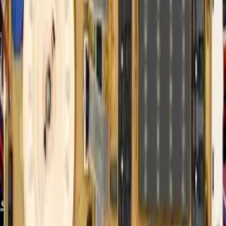
¿Cómo saber si la tarjeta Display está dañada?
Si la pantalla no enciende, muestra garabatos o no responde al tacto,
puede indicar falla en la tarjeta Display.
¿Es fácil reemplazar la tarjeta EBR85194721?
Sí, apaga la lavadora, retira el panel frontal, desconecta el flex cable y
multipin, y conecta la nueva tarjeta.
¿Qué significan los códigos de error en pantalla?
Cada código (p.ej. IE, UE, DE) corresponde a una falla específica
(inundación, desbalance, puerta), consulte el manual para
interpretación.
Productos relacionados
-
33
%