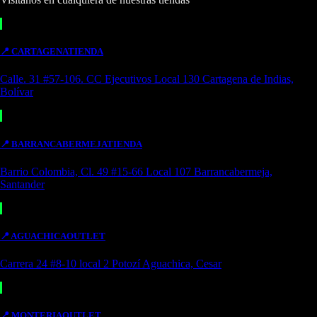
📍
CARTAGENA
TIENDA
Calle. 31 #57-106. CC Ejecutivos Local 130 Cartagena de Indias,
Bolívar
📍
BARRANCABERMEJA
TIENDA
Barrio Colombia, Cl. 49 #15-66 Local 107 Barrancabermeja,
Santander
📍
AGUACHICA
OUTLET
Carrera 24 #8-10 local 2 Potozí Aguachica, Cesar
📍
MONTERIA
OUTLET