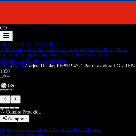
CO
Aires Acondicionados
Audio y
Video
Electrodomesticos
Repuestos/Herramientas
Seríe Gamer
Barras
Led para TV
Soporte Técnico
LGP/Acrilico
Firmware de
TVs
Servicios
Trabaja con nosotros
Inicio
/
Tienda
/
Tarjeta Display Ebr85194721 Para Lavadora LG - REP-
1850
-
22
%
Compra Protegida
Compartir
Repuestos para Lavadoras
,
Repuestos Línea Blanca
,
Repuestos/Herramientas