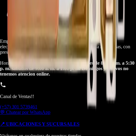
Empresa especializada en electrodomésticos, repuestos de
electrodomésticos, motos electricas y repuestos para las mismas, con
presencia en toda Colombia.
Horario de atención Call Center:
lunes a viernes de 8:30 a. m. a 5:30
p. m. sabados de 9:00 a. m. a 1:00 p. m. Domingos y festivos no
tenemos atencion online.
Canal de Ventas!!
(+57) 301 5739461
💬 Chatear por WhatsApp
📍 UBICACIONES Y SUCURSALES
Visítanos en cualquiera de nuestras tiendas