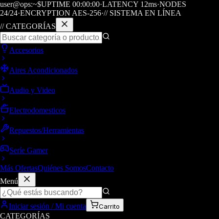
user@ops:~$
UPTIME
00
:
00
:
00
·
LATENCY
12
ms
·
NODES
24/24
·
ENCRYPTION AES-256
·
// SISTEMA EN LÍNEA
// CATEGORÍAS
Accesorios
Aires Acondicionados
Audio y Video
Electrodomesticos
Repuestos/Herramientas
Seríe Gamer
Más Ofertas
Quiénes Somos
Contacto
Menú
Iniciar sesión / Mi cuenta
Carrito
CATEGORÍAS