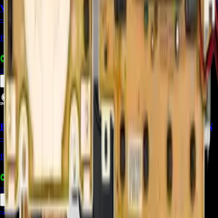
Válvula de entrada de agua (doble) LG 5221EA2001P
- REP-2264
Precio Regular:
$
180.000
+
1
$
120.000
> ver_
> desbloquear oferta_
Bisagra de tapa (Lid Hinge Lever) LG 4774FA4016N
- REP-009
Precio Regular:
$
3.000
+
1
$
20.000
> ver_
> desbloquear oferta_
-
21
%