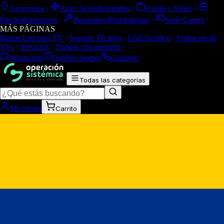
Accesorios
Aires Acondicionados
Audio y Video
Electrodomesticos
Repuestos/Herramientas
Seríe Gamer
MÁS PÁGINAS
Barras Led para TV
Soporte Técnico
LGP/Acrilico
Firmware de
TVs
Servicios
Trabaja con nosotros
WhatsApp
Quiénes Somos
Contacto
Todas las categorías
Mi cuenta
Carrito