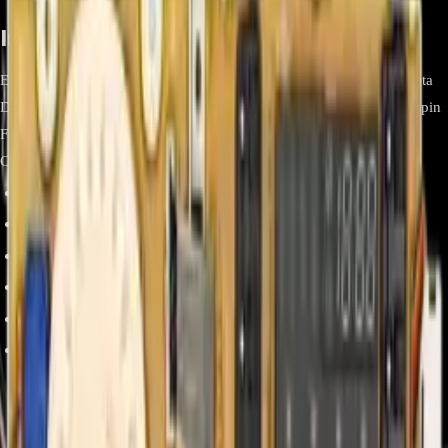
Información relevante
Especificación Detalle Marca LG Modelo EBR85194721 Tipo Tarjeta
Display (interfaz LCD) Conectores Flex cable FFC y conector multipin
Funciones Visualización de ciclos, tiempo y códigos de error
Compatibilidad Modelos compatibles
WD20VV2S6.ASSELAT
WD20WV2S6.ABWELAT
WD22BV2S6.ABLELAT
WD22RV2S6.ACRELAT
WD22VV2S6.ASSELAT
WD22WV2S6.ABWELAT
Preguntas frecuentes