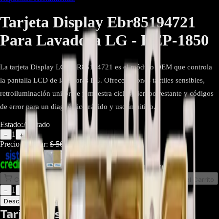
Tarjeta Display Ebr85194721
Para Lavadora LG - REP-1850
La tarjeta Display LG EBR85194721 es el módulo OEM que controla
la pantalla LCD de lavadoras LG. Ofrece botones táctiles sensibles,
retroiluminación uniforme y muestra ciclos, tiempo restante y códigos
de error para un diagnóstico rápido y uso intuitivo.
Estado:
Agotado
1
−
+
Precio Regular:
$
564.000
$
439.900
Comprar en línea
Comprar y Recoger
Añadir al Carrito
1
−
+
Descripción
Atributos
Tarjeta Display LG EBR85194721