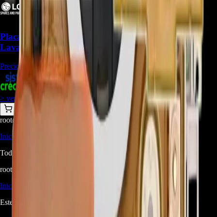
Placa de Circuito Impreso EBR78898214 para
Lavadoras LG - REP-1857
Precio Regular:
$
648.000
+
1
$
510.000
> ver_
> desbloquear oferta_
root@ops:~#
cat
PREGUNTAS
[ 0 ]
_
Iniciá sesión
para hacer una pregunta.
Todavía no hay preguntas respondidas. Hacé la primera.
root@ops:~#
cat
RESEÑAS
[ 0 ]
_
Iniciá sesión
para dejar una reseña.
Este producto aún no tiene reseñas. Sé el primero en opinar.