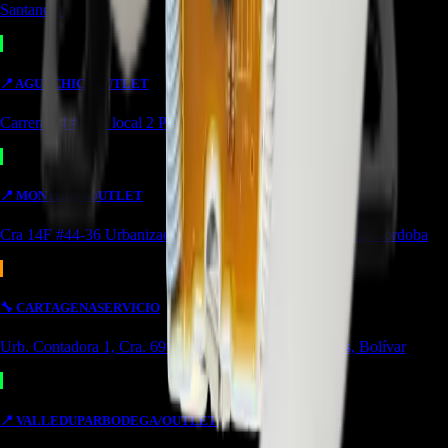
Santander
📍
AGUACHICA
OUTLET
Carrera 24 #8-10 local 2 Potozí Aguachica, Cesar
📍
MONTERIA
OUTLET
Cra 14F #44-36 Urbanización Portal de Almeria Montería, Córdoba
🔧
CARTAGENA
SERVICIO
Urb. Contadora 1, Cra. 69 #31a-37 Cartagena de Indias, Bolívar
📍
VALLEDUPAR
BODEGA/OUTLET