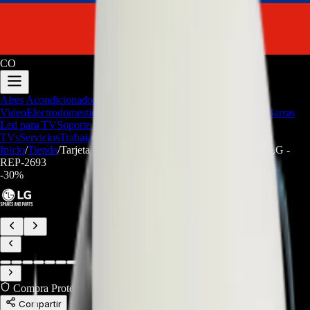
CO
Aires Acondicionados
Audio y
Video
Electrodomesticos
Repuestos/Herramientas
Seríe Gamer
Barras
Led para TV
Soporte Técnico
LGP/Acrilico
Firmware de
TVs
Servicios
Trabaja con nosotros
Inicio
/
Tienda
/
Tarjeta Display 6871EN1009Z para Lavadoras LG -
REP-2693
-
30
%
Compra Protegida
Compartir