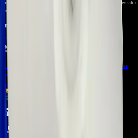
número
EAX/EBR
. Fotografía ambos para contrastar con el proveedor
antes de comprar.
Productos relacionados
-
5
%
Valvula De Agua AJU34125564 para Refrigerador
LG - REP-1035
Precio Regular:
$
253.500
$
240.000
> ver_
> desbloquear oferta_
-
28
%