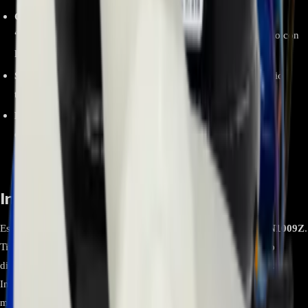
Compatibilidad verificable
por códigos: cotejo del sticker
“6871EN1009Z” y número de PCB
EAX/EBR
impreso, junto con
la etiqueta del modelo.
Sustitución estandarizada
: procedimiento habitual de servicio
técnico para placas principales/display en lavadoras LG.
Reducción de tiempos de inactividad
frente a reparaciones
complejas a nivel de componente cuando no se cuenta con
diagrama/partes.
Información relevante
Especificación Detalle Marca LG Modelo / N.º de parte
6871EN1009Z
.
Tipo Tarjeta electrónica (PCB) de lavadora: control principal y/o
display según versión; confirmar rol por serigrafía y conectores.
Instalación Por técnico calificado. Desconectar equipo de red/agua;
manipulación antiestática; verificar conectores y firmware si aplica.