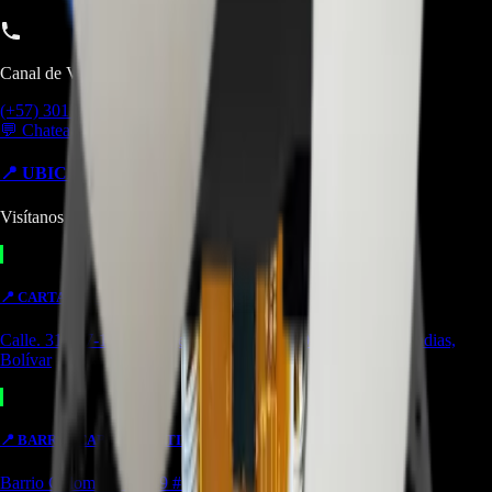
Canal de Ventas!!
(+57) 301 5739461
💬 Chatear por WhatsApp
📍 UBICACIONES Y SUCURSALES
Visítanos en cualquiera de nuestras tiendas
📍
CARTAGENA
TIENDA
Calle. 31 #57-106. CC Ejecutivos Local 130 Cartagena de Indias,
Bolívar
📍
BARRANCABERMEJA
TIENDA
Barrio Colombia, Cl. 49 #15-66 Local 107 Barrancabermeja,