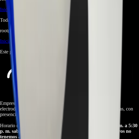
Iniciá sesión
para hacer una pregunta.
Todavía no hay preguntas respondidas. Hacé la primera.
root@ops:~#
cat
RESEÑAS
[ 0 ]
_
Iniciá sesión
para dejar una reseña.
Este producto aún no tiene reseñas. Sé el primero en opinar.
Empresa especializada en electrodomésticos, repuestos de
electrodomésticos, motos electricas y repuestos para las mismas, con
presencia en toda Colombia.
Horario de atención Call Center:
lunes a viernes de 8:30 a. m. a 5:30
p. m. sabados de 9:00 a. m. a 1:00 p. m. Domingos y festivos no
tenemos atencion online.