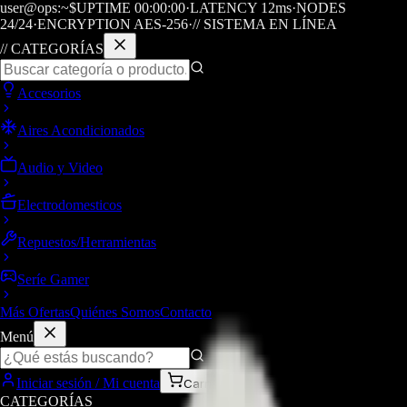
user@ops:~$
UPTIME
00
:
00
:
00
·
LATENCY
12
ms
·
NODES
24/24
·
ENCRYPTION AES-256
·
// SISTEMA EN LÍNEA
// CATEGORÍAS
Accesorios
Aires Acondicionados
Audio y Video
Electrodomesticos
Repuestos/Herramientas
Seríe Gamer
Más Ofertas
Quiénes Somos
Contacto
Menú
Iniciar sesión / Mi cuenta
Carrito
CATEGORÍAS