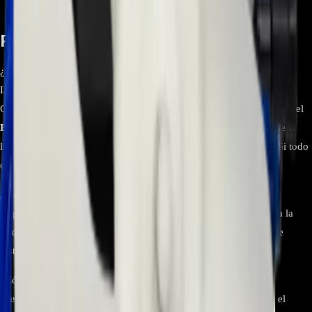
Preguntas frecuentes
¿Cómo confirmo que 6871EN1009Z es compatible con mi lavadora
LG?
Compara el
sticker
de tu placa dañada con “6871EN1009Z”, anota el
EAX/EBR
impreso en la PCB y verifica que el
modelo exacto
de la
lavadora coincide en catálogos o vistas explotadas por modelo. Si todo
coincide, es la pieza correcta.
¿Sirve para lavadoras de 110 V y 220 V?
Depende del modelo de lavadora y la versión de la PCB. Verifica la
etiqueta del equipo
(voltaje/región) y el código de placa antes de
instalar.
¿Cómo identificarla visualmente?
Busca la serigrafía del PCB y el
sticker
con “6871EN1009Z” y el