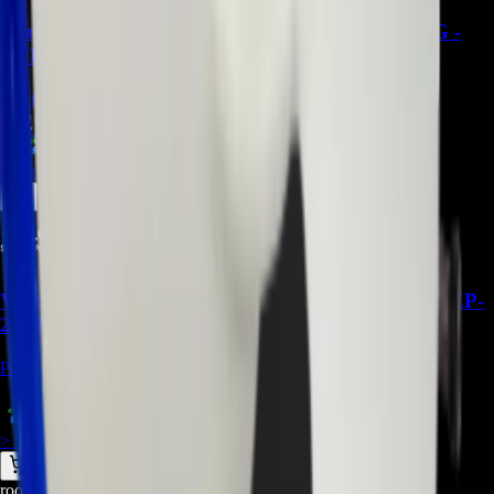
Compresor TCA38091801 Para Refrigerador LG -
REP-1066
Precio Regular:
$
1.581.000
$
1.139.900
> ver_
> desbloquear oferta_
Ventilador de Refrigerador LG ADP73273402 - REP-
2069
Precio Regular:
$
30.000
$
40.000
> ver_
> desbloquear oferta_
root@ops:~#
cat
PREGUNTAS
[ 0 ]
_