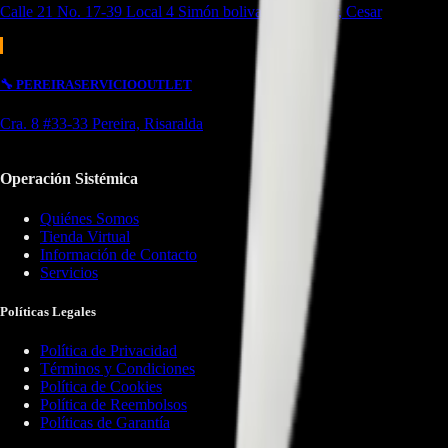
Calle 21 No. 17-39 Local 4 Simón bolivar Valledupar, Cesar
🔧
PEREIRA
SERVICIO
OUTLET
Cra. 8 #33-33 Pereira, Risaralda
Operación Sistémica
Quiénes Somos
Tienda Virtual
Información de Contacto
Servicios
Políticas Legales
Política de Privacidad
Términos y Condiciones
Política de Cookies
Política de Reembolsos
Políticas de Garantía