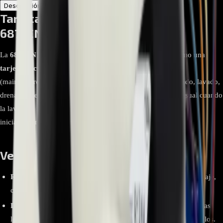
Descripción
Atributos
Tarjeta Display de lavadora LG
6871EN1009Z (PCB Assembly)
La
6871EN1009Z
se identifica en listados de repuestos como una
tarjeta electrónica para lavadoras LG
. Este tipo de placa
(main/control) gestiona funciones esenciales del ciclo: llenado, lavado,
drenaje y centrifugado; su sustitución es el procedimiento usual cuando
la lavadora no enciende, presenta errores recurrentes o no
inicia/termina ciclos por fallo de control.
Ventajas y beneficios
Recupera funciones críticas
del equipo (llenado, lavado, drenaje,
centrifugado) cuando la avería reside en la placa de control.
Diagnóstico más claro
: al reemplazar la PCB se descartan fallas
lógicas/firmware que impiden el arranque o completado de ciclos.