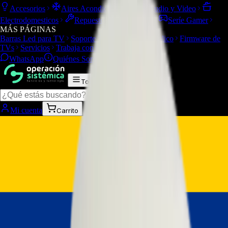
Accesorios
Aires Acondicionados
Audio y Video
Electrodomesticos
Repuestos/Herramientas
Seríe Gamer
MÁS PÁGINAS
Barras Led para TV
Soporte Técnico
LGP/Acrilico
Firmware de
TVs
Servicios
Trabaja con nosotros
WhatsApp
Quiénes Somos
Contacto
Todas las categorías
Mi cuenta
Carrito