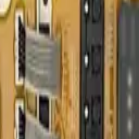
ientas
ra Lavadora LG - REP-1246
avadoras LG. Su función es filtrar interferencias eléctricas y protege
ncionamiento.
ón y Estabilidad para tu Lavadora
ara garantizar la seguridad eléctrica de tu lavadora. Su función princip