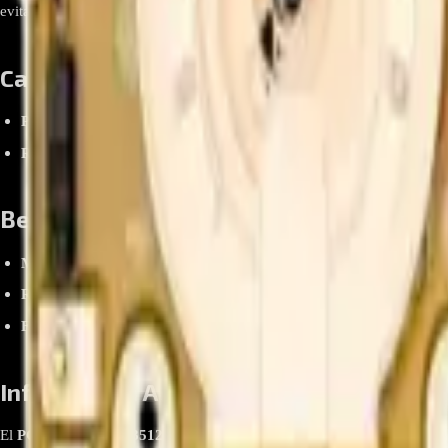
evitando daños ocasionados por variaciones de corriente.
Características Destacadas
Protección de Circuitos
: Evita fallos eléctricos que puedan afectar
Repuesto Original LG
: Diseñado para asegurar compatibilidad y 
Beneficios Clave
Mayor Vida Útil
: Protege los componentes electrónicos, prolongand
Rendimiento Estable
: Reduce ruidos eléctricos y garantiza un lavad
Fácil Instalación
: Compatible con modelos específicos LG, lista par
Información Adicional
El
PCB Filtro EBR73512608
es una pieza esencial en el sistema eléct