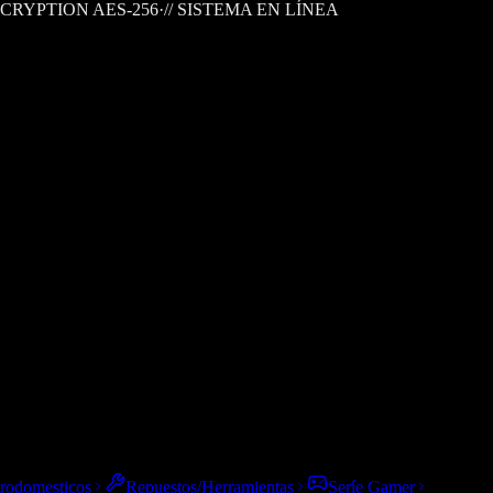
CRYPTION AES-256
·
// SISTEMA EN LÍNEA
trodomesticos
Repuestos/Herramientas
Seríe Gamer