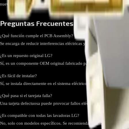
nuevo.
Preguntas Frecuentes
¿Qué función cumple el PCB Assembly?
Se encarga de reducir interferencias eléctricas y proteger la tarjeta princ
¿Es un repuesto original LG?
Sí, es un componente OEM original fabricado para garantizar compatibil
¿Es fácil de instalar?
Sí, se instala directamente en el sistema eléctrico de la lavadora sin mod
¿Qué pasa si el tarejata falla?
Una tarjeta defectuosa puede provocar fallos eléctricos, apagados inespe
¿Es compatible con todas las lavadoras LG?
No, solo con modelos específicos. Se recomienda verificar la referencia