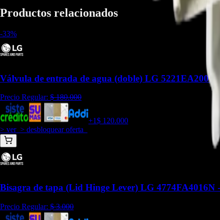
Productos relacionados
-
33
%
Válvula de entrada de agua (doble) LG 5221EA2001P
Precio Regular:
$
180.000
+
1
$
120.000
> ver_
> desbloquear oferta_
Bisagra de tapa (Lid Hinge Lever) LG 4774FA4016N 
Precio Regular:
$
3.000