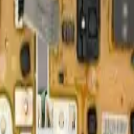
 el desempeño de la lavadora.
calidad OEM.
o la durabilidad de tu lavadora.
o confiable.
a reemplazo directo.
rico de la lavadora, previniendo averías y asegurando la eficiencia op