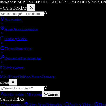
user@ops:~$
UPTIME
00
:
00
:
00
·
LATENCY
12
ms
·
NODES 24/24
·
EN
// CATEGORÍAS
Accesorios
Aires Acondicionados
Audio y Video
Electrodomesticos
Repuestos/Herramientas
Seríe Gamer
Más Ofertas
Quiénes Somos
Contacto
Menú
Iniciar sesión / Mi cuenta
Carrito
CATEGORÍAS
Accesorios
Aires Acondicionados
Audio y Video
Elec