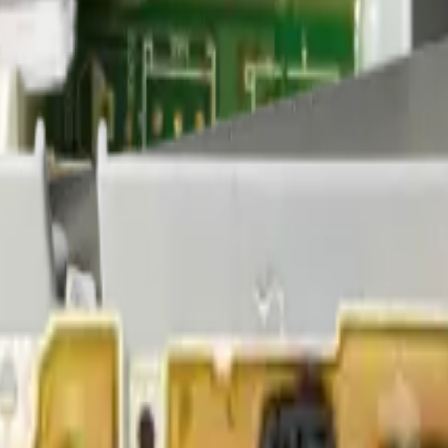
amientas
Seríe Gamer
Barras Led para TV
Soporte Técnico
LGP/Acrilic
-1246