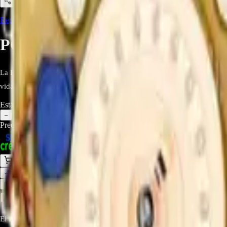
Compartir
Repuestos para Lavadoras
,
Repuestos Línea Blanca
,
Repuestos/Herram
PCB Assembly EBR73512608 Pa
La PCB Assembly LG EBR73512608 es una tarjeta original diseñada para l
vida útil. Repuesto OEM ideal para mantener tu lavadora en óptimo fu
Estado:
Disponible
1
−
+
Precio Regular:
$
136.500
$
120.000
Comprar en línea
Comprar y Recoger
Añadir al Carrito
1
−
+
Descripción
Atributos
PCB Assembly LG EBR73512608: Protecci
El
PCB Assembly LG EBR73512608
es un repuesto original diseñado p