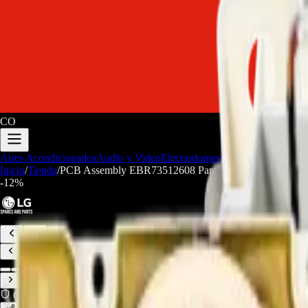
CO
Aires Acondicionados
Audio y Video
Electrodomesticos
Repuestos/Herr
Inicio
/
Tienda
/
PCB Assembly EBR73512608 Para Lavadora LG - REP
-
12
%
Compra Protegida