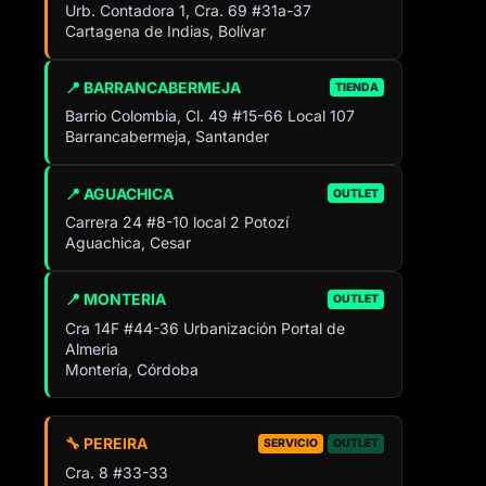
Urb. Contadora 1, Cra. 69 #31a-37
Cartagena de Indias, Bolívar
📍 BARRANCABERMEJA
TIENDA
Barrio Colombia, Cl. 49 #15-66 Local 107
Barrancabermeja, Santander
📍 AGUACHICA
OUTLET
Carrera 24 #8-10 local 2 Potozí
Aguachica, Cesar
📍 MONTERIA
OUTLET
Cra 14F #44-36 Urbanización Portal de
Almeria
Montería, Córdoba
🔧 PEREIRA
SERVICIO
OUTLET
Cra. 8 #33-33