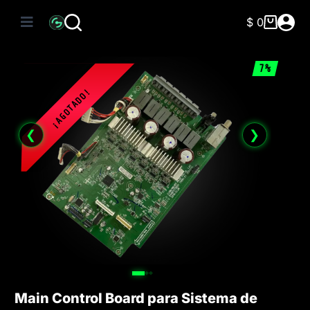
Saltar
al
$
0
Carro
contenido
de
compra
7%
❮
❯
Main Control Board para Sistema de