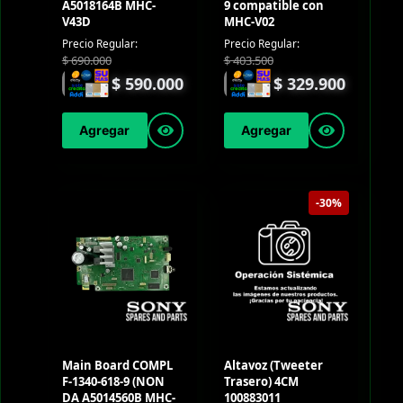
A5018164B MHC-
9 compatible con
V43D
MHC-V02
Precio Regular:
Precio Regular:
$
690.000
$
403.500
$
590.000
$
329.900
Agregar
Agregar
-30%
Main Board COMPL
Altavoz (Tweeter
F-1340-618-9 (NON
Trasero) 4CM
DA A5014560B MHC-
100883011