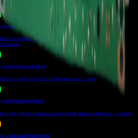
Bolívar
📍
BARRANCABERMEJA
TIENDA
Barrio Colombia, Cl. 49 #15-66 Local 107 Barrancabermeja,
Santander
📍
AGUACHICA
OUTLET
Carrera 24 #8-10 local 2 Potozí Aguachica, Cesar
📍
MONTERIA
OUTLET
Cra 14F #44-36 Urbanización Portal de Almeria Montería, Córdoba
🔧
CARTAGENA
SERVICIO