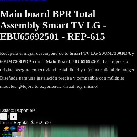
Main board BPR Total
Assembly Smart TV LG -
EBU65692501 - REP-615
Recupera el mejor desempeño de tu
Smart TV LG 50UM7300PDA y
60UM7200PDA
con la
Main Board EBU65692501
. Este repuesto
original asegura conectividad, estabilidad y máxima calidad de imagen.
Diseñada para una instalación precisa y compatible con múltiples
modelos. ¡Mejora tu experiencia visual hoy mismo!
Estado:
Disponible
1
−
+
Precio Regular:
$
562.500