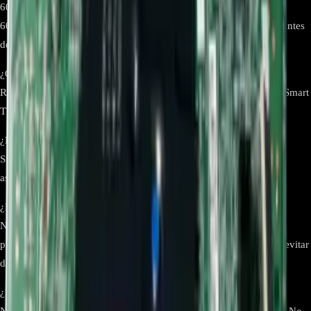
60UM7200PDA.BWCMLOR 60UM7200PDA.BWCNLKR
60UM7200PDA.BWCNLOR. Se recomienda verificar el modelo antes
de la compra.
¿Qué funciones restablece esta placa base?
Restaura la conectividad, el procesamiento de imagen, el sistema Smart
TV y la gestión del sistema del televisor.
¿Este producto es original de LG?
Sí, la Main Board
EBU65692501
es un producto original de LG,
asegurando compatibilidad y alto rendimiento.
¿Puedo instalar la Main Board por mi cuenta?
No se recomienda la instalación sin conocimientos técnicos. Es
preferible que un técnico especializado realice la instalación para evitar
daños en el televisor.
¿Incluye cables u otros accesorios?
No, este producto incluye únicamente la Main Board ensamblada. No