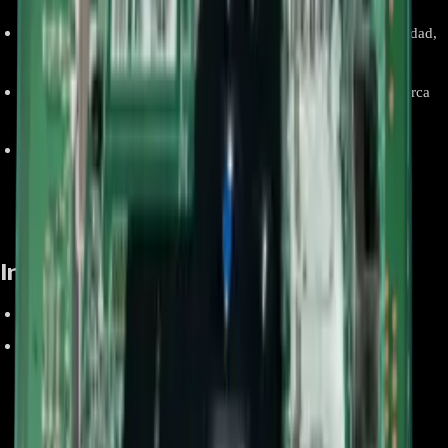
60UM7200PDA.BWCNLKR 60UM7200PDA.BWCNLOR.
Restaura funciones Smart TV
: Permite recuperar la conectividad,
el procesamiento de imagen y el acceso a aplicaciones.
Producto original LG
: Fabricado bajo los estándares de la marca
para garantizar máxima calidad y durabilidad.
Solución eficiente para reparaciones
: Ideal para técnicos y
usuarios que buscan prolongar la vida útil del televisor sin
necesidad de comprar uno nuevo.
Información relevante:
Modelo
: Main Board, BPR Total Assembly
EBU65692501
.
Compatibilidad
: Exclusiva para televisores LG modelos
50UM7300PDA.AWCJLJR 50UM7300PDA.BWCJLJM
50UM7300PDA.BWCJLJR 50UM7300PDA.BWCSLJM
60UM7200PDA.BWCMLOR 60UM7200PDA.BWCNLKR