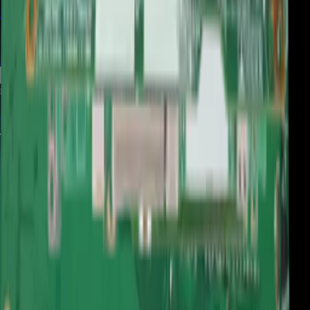
Precio Regular:
$
1.571.286
$
1.099.900
> ver_
> desbloquear oferta_
root@ops:~#
cat
PREGUNTAS
[ 0 ]
_
Iniciá sesión
para hacer una pregunta.
Todavía no hay preguntas respondidas. Hacé la primera.
root@ops:~#
cat
RESEÑAS
[ 0 ]
_
Iniciá sesión
para dejar una reseña.
Este producto aún no tiene reseñas. Sé el primero en opinar.