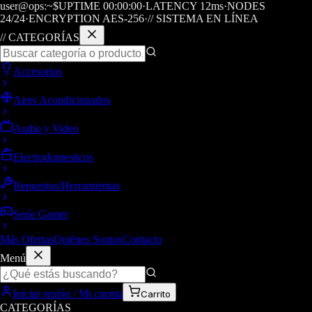
user@ops:~$
UPTIME
00
:
00
:
00
·
LATENCY
12
ms
·
NODES
24/24
·
ENCRYPTION AES-256
·
// SISTEMA EN LÍNEA
// CATEGORÍAS
Accesorios
Aires Acondicionados
Audio y Video
Electrodomesticos
Repuestos/Herramientas
Seríe Gamer
Más Ofertas
Quiénes Somos
Contacto
Menú
Iniciar sesión / Mi cuenta
Carrito
CATEGORÍAS