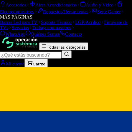
Accesorios
Aires Acondicionados
Audio y Video
Electrodomesticos
Repuestos/Herramientas
Seríe Gamer
MÁS PÁGINAS
Barras Led para TV
Soporte Técnico
LGP/Acrilico
Firmware de
TVs
Servicios
Trabaja con nosotros
WhatsApp
Quiénes Somos
Contacto
Todas las categorías
Mi cuenta
Carrito