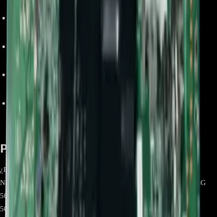
60UM7200PDA.BWCNLOR.
Funciones principales
: Gestión del sistema, procesamiento de
señal, conectividad de puertos y funciones Smart TV.
Incluye
: Placa base completamente ensamblada, sin cables ni
accesorios adicionales.
Uso recomendado
: Reemplazo directo en reparaciones para
restaurar el funcionamiento del televisor.
Instalación
: Se recomienda que sea realizada por técnicos
especializados para evitar daños en el televisor.
Preguntas frecuentes:
¿Esta Main Board es compatible con cualquier televisor LG?
No, esta Main Board es compatible únicamente con los modelos LG
50UM7300PDA.AWCJLJR 50UM7300PDA.BWCJLJM
50UM7300PDA.BWCJLJR 50UM7300PDA.BWCSLJM