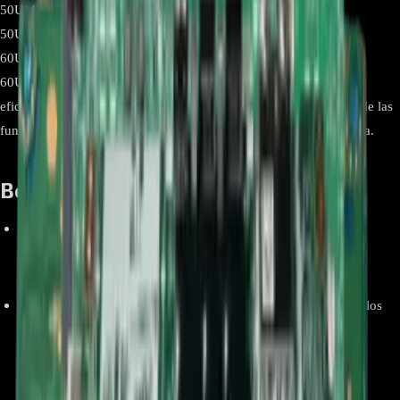
50UM7300PDA.AWCJLJR 50UM7300PDA.BWCJLJM
50UM7300PDA.BWCJLJR 50UM7300PDA.BWCSLJM
60UM7200PDA.BWCMLOR 60UM7200PDA.BWCNLKR
60UM7200PDA.BWCNLOR, esta tarjeta garantiza una gestión
eficiente del sistema, conectividad estable y rendimiento óptimo de las
funciones Smart TV, asegurando una experiencia de usuario fluida.
Beneficios clave y ventajas:
Reemplazo completo y funcional
: La placa viene totalmente
ensamblada y lista para instalar sin necesidad de soldaduras
adicionales.
Compatibilidad garantizada
: Diseñada específicamente para los
modelos LG 50UM7300PDA.AWCJLJR
50UM7300PDA.BWCJLJM 50UM7300PDA.BWCJLJR
50UM7300PDA.BWCSLJM 60UM7200PDA.BWCMLOR