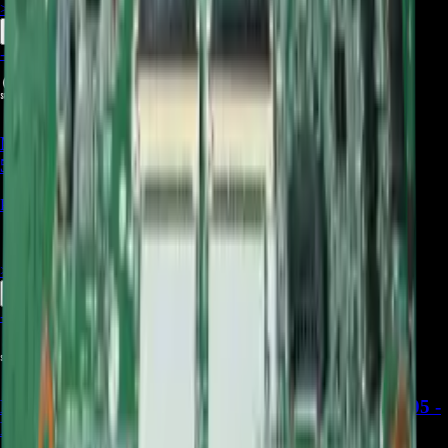
> ver_
> desbloquear oferta_
-
9
%
Main Board EBU66375501 para TV LG
55NANO80SPA - REP-474
Precio Regular:
$
915.000
$
831.500
> ver_
> desbloquear oferta_
-
30
%
Main board BPR Total Assembly LG EBU67402505 -
REP-2714