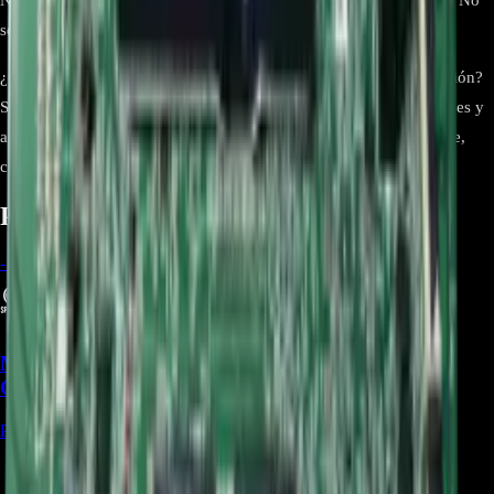
se incluyen cables, tornillos ni otros componentes adicionales.
¿Qué debo hacer si el televisor no enciende después de la instalación?
Si el televisor no enciende tras la instalación, verifica las conexiones y
asegúrate de que la instalación sea correcta. Si el problema persiste,
consulta a un técnico especializado.
Productos relacionados
-
15
%
Main Board EBU66395001 Para TV LG
OLED55A1PSA - REP-1191
Precio Regular:
$
973.500
$
831.191