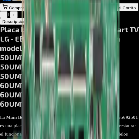
$
520.000
Comprar en línea
Comprar y Recoger
Añadir al Carrito
1
−
+
Descripción
Atributos
Placa base BPR Montaje total Smart TV
LG - EBU65692501 Compatible con
modelos 50UM7300PDA.AWCJLJR
50UM7300PDA.BWCJLJM
50UM7300PDA.BWCJLJR
50UM7300PDA.BWCSLJM
60UM7200PDA.BWCMLOR
60UM7200PDA.BWCNLKR
60UM7200PDA.BWCNLOR
La
Main Board, BPR Total Assembly Smart TV LG - EBU65692501
es una placa base completamente ensamblada, diseñada para restaurar
el funcionamiento de televisores LG. Compatible con los modelos