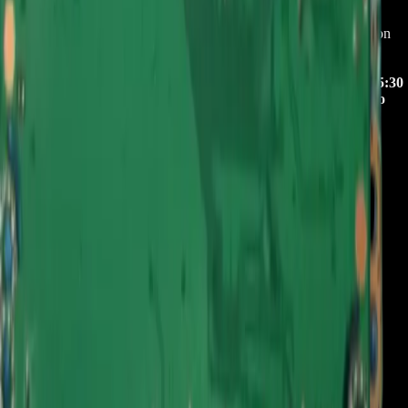
Empresa especializada en electrodomésticos, repuestos de
electrodomésticos, motos electricas y repuestos para las mismas, con
presencia en toda Colombia.
Horario de atención Call Center:
lunes a viernes de 8:30 a. m. a 5:30
p. m. sabados de 9:00 a. m. a 1:00 p. m. Domingos y festivos no
tenemos atencion online.
Canal de Ventas!!
(+57) 301 5739461
💬 Chatear por WhatsApp
📍 UBICACIONES Y SUCURSALES
Visítanos en cualquiera de nuestras tiendas
📍
CARTAGENA
TIENDA
Calle. 31 #57-106. CC Ejecutivos Local 130 Cartagena de Indias,