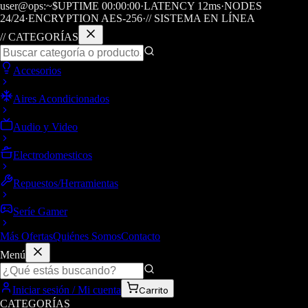
user@ops:~$
UPTIME
00
:
00
:
00
·
LATENCY
12
ms
·
NODES
24/24
·
ENCRYPTION AES-256
·
// SISTEMA EN LÍNEA
// CATEGORÍAS
Accesorios
Aires Acondicionados
Audio y Video
Electrodomesticos
Repuestos/Herramientas
Seríe Gamer
Más Ofertas
Quiénes Somos
Contacto
Menú
Iniciar sesión / Mi cuenta
Carrito
CATEGORÍAS