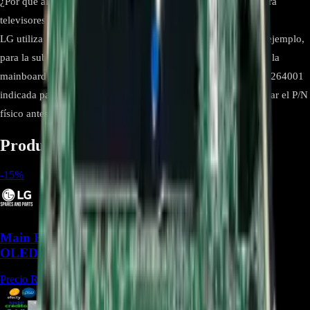
¿Por qué algunas tiendas listan números de parte diferentes para
televisores B2 de 55”?
LG utiliza distintos números de parte por región/revisión. Por ejemplo,
para la subvariante OLED55B2AUA.DUSQLJR se documenta la
mainboard EBT67322601/EAX69803404, distinta a la EBU67264001
indicada para OLED55B2PSA. Por eso es imprescindible validar el P/N
físico antes de comprar.
Productos relacionados
-
15
%
Main Board EBU66395001 Para TV LG
OLED55A1PSA - REP-1191
Precio Regular:
$
973.500