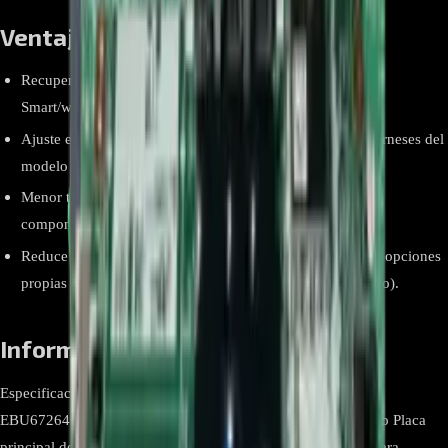
Ventajas y beneficios
Recupera todas las funciones del TV (imagen, sonido,
Smart/webOS, red y puertos) en una sola intervención.
Ajuste exacto: repuesto OEM preparado para el chasis y arneses del
modelo OLED55B2PSA.
Menor tiempo de reparación frente a reparaciones a nivel
componente.
Reduce riesgos de incompatibilidad: mantiene firmware y opciones
propias de la familia B2 (ver notas de compatibilidad abajo).
Información relevante
Especificación Detalle Marca LG Electronics Modelo (P/N)
EBU67264001 — Mainboard, BPR Total Assembly, SVC Tipo Placa
principal de señal (mainboard) completamente ensamblada para