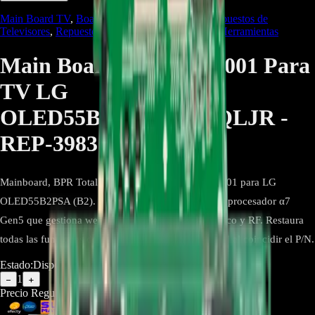
Main Board TV
,
Boards
,
Main Control Board
,
Repuestos de
Televisores
,
Repuestos Línea Marrón
,
Repuestos/Herramientas
Main Board EBU67264001 Para
TV LG
OLED55B2PSA.DWCQLJR -
REP-3983
Mainboard, BPR Total Assembly, SVC EBU67264001 para LG
OLED55B2PSA (B2). Tarjeta principal original con procesador α7
Gen5 que gestiona webOS, HDMI, USB, LAN, óptico y RF. Restaura
todas las funciones del TV y asegura compatibilidad al coincidir el P/N.
Estado:
Disponible
1
−
+
Precio Regular:
$
1.515.210