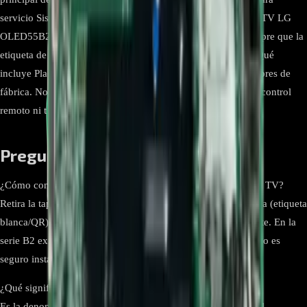
servicio Sistema operativo webOS Smart TV Compatibilidad TV LG
OLED55B2PSA (variante DWCQLJR y afines). Verifica siempre que la
etiqueta de tu placa indique exactamente “EBU67264001”. Qué
incluye Placa principal ensamblada con disipadores y conectores de
fábrica. No incluye fuente de poder, panel OLED, altavoces, control
remoto ni tornillería.
Preguntas frecuentes
¿Cómo confirmo que la EBU67264001 es la correcta para mi TV?
Retira la tapa trasera y compara el número de parte de tu placa (etiqueta
blanca/QR) con “EBU67264001”. Debe coincidir exactamente. En la
serie B2 existen placas con otros P/N por región, por lo que no es
seguro instalar referencias distintas aunque el TV sea “B2”.
¿Qué significa “BPR Total Assembly, SVC”?
Es la denominación de LG para el conjunto de placa principal