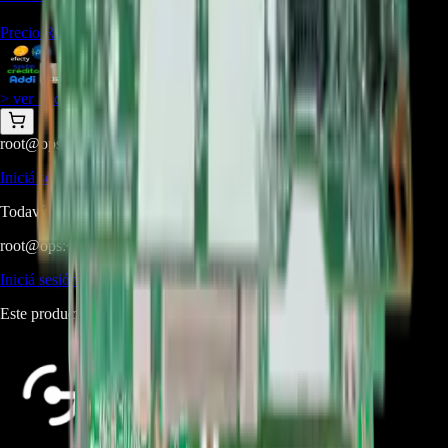
Precio Regular:
$
1.571.286
$
1.099.900
> ver_
> desbloquear oferta_
root@ops:~#
cat
PREGUNTAS
[ 0 ]
_
Iniciá sesión
para hacer una pregunta.
Todavía no hay preguntas respondidas. Hacé la primera.
root@ops:~#
cat
RESEÑAS
[ 0 ]
_
Iniciá sesión
para dejar una reseña.
Este producto aún no tiene reseñas. Sé el primero en opinar.