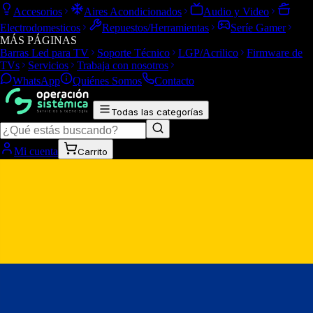
Accesorios
Aires Acondicionados
Audio y Video
Electrodomesticos
Repuestos/Herramientas
Seríe Gamer
MÁS PÁGINAS
Barras Led para TV
Soporte Técnico
LGP/Acrilico
Firmware de
TVs
Servicios
Trabaja con nosotros
WhatsApp
Quiénes Somos
Contacto
Todas las categorías
Mi cuenta
Carrito