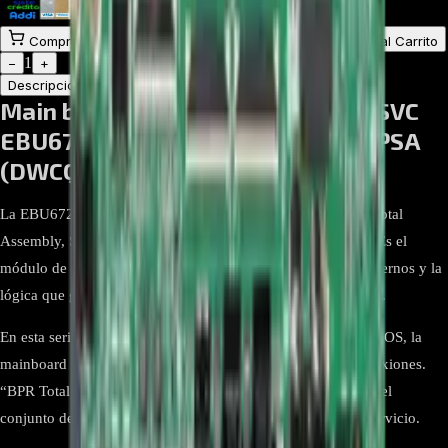
$
1.060.647
Comprar en línea
Comprar y Recoger
Añadir al Carrito
1
−
+
Descripción
Atributos
Main board, BPR Total Assembly, SVC
EBU67264001 para LG OLED55B2PSA
(DWCQLJR)
La EBU67264001 es la tarjeta principal (Mainboard) “BPR Total
Assembly, SVC” destinada al televisor LG OLED55B2PSA. Es el
módulo de señal donde residen el procesador, los puertos externos y la
lógica que gobierna imagen, sonido, red y control del equipo.
En esta serie B2 el televisor integra procesador α7 Gen5, webOS, la
mainboard es la responsable de ofrecer y gestionar esas conexiones.
“BPR Total Assembly, SVC” es la denominación de LG para el
conjunto de placa principal ensamblada como repuesto de servicio.