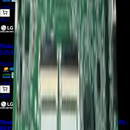
$
831.191
> ver_
> desbloquear oferta_
-
9
%
Main Board EBU66375501 para TV LG
55NANO80SPA - REP-474
Precio Regular:
$
915.000
$
831.500
> ver_
> desbloquear oferta_
-
30
%
Main board BPR Total Assembly LG EBU67402505 -
REP-2714