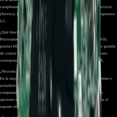
completamente ensamblado que se vende como repuesto de servicio
(Service). Esta designación aparece en las fichas oficiales de repuestos
LG.
¿Qué funciones del TV dependen de esta mainboard?
Procesamiento de imagen/sonido (SoC α7 Gen5), sistema webOS,
puertos HDMI/USB/LAN/óptico, Bluetooth/Wi-Fi integrados, y gestión
de control (CEC/eARC). La disponibilidad de puertos y funciones
corresponde a las especificaciones del modelo OLED55B2PSA.
¿Necesita programación después de instalarla?
En la mayoría de casos, al ser el repuesto exacto, basta con montar y
actualizar el firmware del TV si corresponde. Si el TV muestra
comportamientos anómalos, un SAT autorizado puede verificar
opciones de servicio (Option Codes) y realizar ajustes. Consulta el
soporte oficial del modelo.