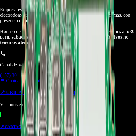
Empresa especializada en electrodomésticos, repuestos de
electrodomésticos, motos electricas y repuestos para las mismas, con
presencia en toda Colombia.
Horario de atención Call Center:
lunes a viernes de 8:30 a. m. a 5:30
p. m. sabados de 9:00 a. m. a 1:00 p. m. Domingos y festivos no
tenemos atencion online.
Canal de Ventas!!
(+57) 301 5739461
💬 Chatear por WhatsApp
📍 UBICACIONES Y SUCURSALES
Visítanos en cualquiera de nuestras tiendas
📍
CARTAGENA
TIENDA