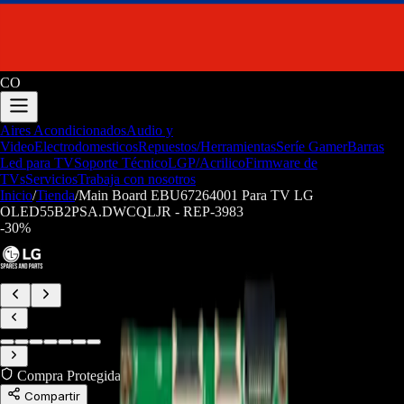
CO
Aires Acondicionados
Audio y
Video
Electrodomesticos
Repuestos/Herramientas
Seríe Gamer
Barras
Led para TV
Soporte Técnico
LGP/Acrilico
Firmware de
TVs
Servicios
Trabaja con nosotros
Inicio
/
Tienda
/
Main Board EBU67264001 Para TV LG
OLED55B2PSA.DWCQLJR - REP-3983
-
30
%
Compra Protegida
Compartir