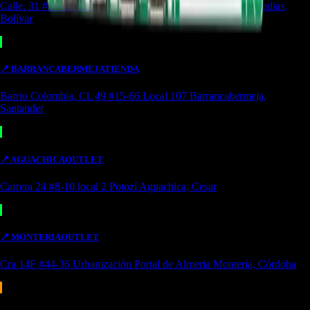
Calle. 31 #57-106. CC Ejecutivos Local 130 Cartagena de Indias,
Bolívar
📍
BARRANCABERMEJA
TIENDA
Barrio Colombia, Cl. 49 #15-66 Local 107 Barrancabermeja,
Santander
📍
AGUACHICA
OUTLET
Carrera 24 #8-10 local 2 Potozí Aguachica, Cesar
📍
MONTERIA
OUTLET
Cra 14F #44-36 Urbanización Portal de Almeria Montería, Córdoba