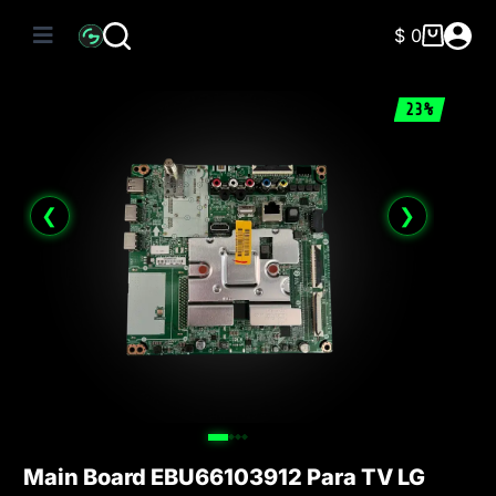
Saltar
al
$
0
Carro
contenido
de
compra
23%
❮
❯
Main Board EBU66103912 Para TV LG