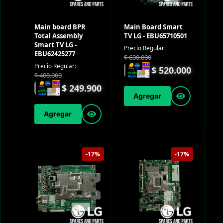
Main board BPR
Main Board Smart
Total Assembly
TV LG - EBU65710501
Smart TV LG -
Precio Regular:
EBU62425277
$
630.000
Precio Regular:
$
520.000
$
408.000
$
249.900
Agregar
Agregar
-17%
-17%