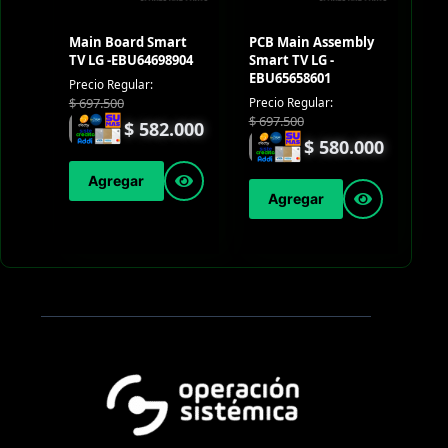
Main Board Smart
PCB Main Assembly
TV LG -EBU64698904
Smart TV LG -
EBU65658601
Precio Regular:
$
697.500
Precio Regular:
$
697.500
$
582.000
$
580.000
Agregar
Agregar