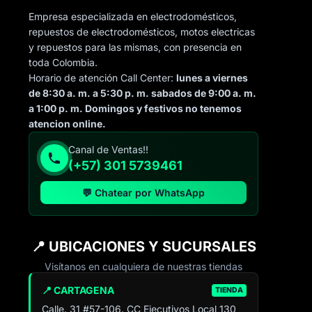
Empresa especializada en electrodomésticos,
repuestos de electrodomésticos, motos electricas
y repuestos para las mismas, con presencia en
toda Colombia.
Horario de atención Call Center:
lunes a viernes
de 8:30 a. m. a 5:30 p. m. sabados de 9:00 a. m.
a 1:00 p. m. Domingos y festivos no tenemos
atencion online.
Canal de Ventas!!
(+57) 301 5739461
💬 Chatear por WhatsApp
📍 UBICACIONES Y SUCURSALES
Visítanos en cualquiera de nuestras tiendas
📍 CARTAGENA
TIENDA
Calle. 31 #57-106. CC Ejecutivos Local 130