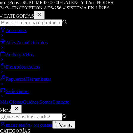
user@ops:~$
UPTIME
00
:
00
:
00
·
LATENCY
12
ms
·
NODES
24/24
·
ENCRYPTION AES-256
·
// SISTEMA EN LÍNEA
// CATEGORÍAS
Accesorios
Aires Acondicionados
Audio y Video
Electrodomesticos
Repuestos/Herramientas
Seríe Gamer
Más Ofertas
Quiénes Somos
Contacto
Menú
Iniciar sesión / Mi cuenta
Carrito
CATEGORÍAS