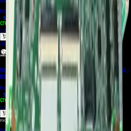
Precio Regular:
$
915.000
+
1
$
831.500
> ver_
> desbloquear oferta_
-
30
%
Main board BPR Total Assembly LG EBU67402505 -
REP-2714
Precio Regular:
$
1.571.286
+
1
$
1.099.900
> ver_
> desbloquear oferta_
root@ops:~#
cat
PREGUNTAS
[ 0 ]
_
Iniciá sesión
para hacer una pregunta.