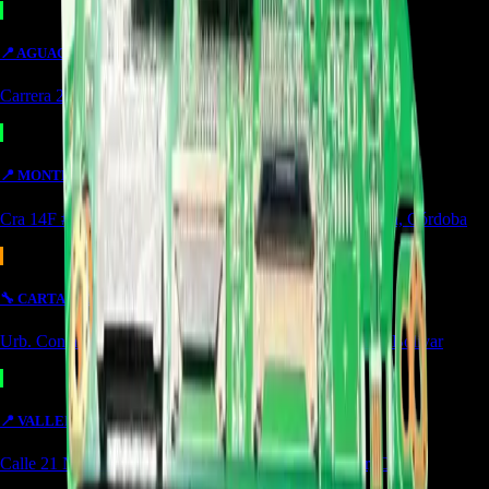
📍
AGUACHICA
OUTLET
Carrera 24 #8-10 local 2 Potozí Aguachica, Cesar
📍
MONTERIA
OUTLET
Cra 14F #44-36 Urbanización Portal de Almeria Montería, Córdoba
🔧
CARTAGENA
SERVICIO
Urb. Contadora 1, Cra. 69 #31a-37 Cartagena de Indias, Bolívar
📍
VALLEDUPAR
BODEGA/OUTLET
Calle 21 No. 17-39 Local 4 Simón bolivar Valledupar, Cesar