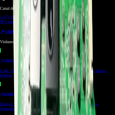
Canal de Ventas!!
(+57) 301 5739461
💬 Chatear por WhatsApp
📍 UBICACIONES Y SUCURSALES
Visítanos en cualquiera de nuestras tiendas
📍
CARTAGENA
TIENDA
Calle. 31 #57-106. CC Ejecutivos Local 130 Cartagena de Indias,
Bolívar
📍
BARRANCABERMEJA
TIENDA
Barrio Colombia, Cl. 49 #15-66 Local 107 Barrancabermeja,
Santander