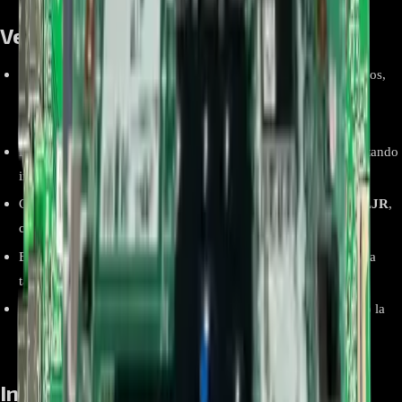
Ventajas y beneficios
Restaura el encendido y la operación Smart cuando hay reinicios,
bloqueos de webOS o ausencia de video/sonido por falla de
mainboard.
Repuesto original LG con conectores y anclajes exactos, facilitando
instalación directa en el chasis del C8 de 65”.
Compatibilidad documentada para
OLED65C8PDA.BWCWLJR
,
con verificación por etiqueta de parte.
Evita reemplazar el televisor completo al sustituir únicamente la
tarjeta lógica.
Mejora el diagnóstico: permite descartar fuente o panel cuando la
falla reside en procesamiento/OS.
Información relevante