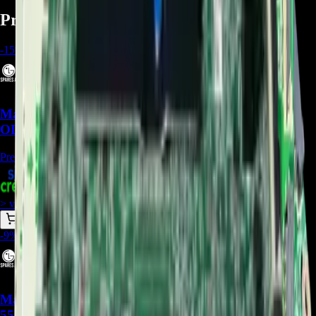
Productos relacionados
-
15
%
Main Board EBU66395001 Para TV LG
OLED55A1PSA - REP-1191
Precio Regular:
$
973.500
+
1
$
831.191
> ver_
> desbloquear oferta_
-
9
%
Main Board EBU66375501 para TV LG
55NANO80SPA - REP-474