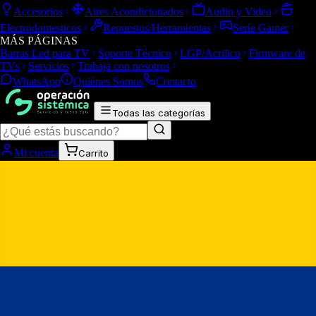
Accesorios
Aires Acondicionados
Audio y Video
Electrodomesticos
Repuestos/Herramientas
Seríe Gamer
MÁS PÁGINAS
Barras Led para TV
Soporte Técnico
LGP/Acrilico
Firmware de
TVs
Servicios
Trabaja con nosotros
WhatsApp
Quiénes Somos
Contacto
Todas las categorías
Mi cuenta
Carrito