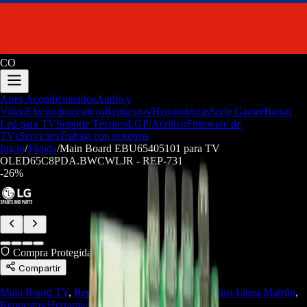
CO
Aires Acondicionados
Audio y
Video
Electrodomesticos
Repuestos/Herramientas
Seríe Gamer
Barras
Led para TV
Soporte Técnico
LGP/Acrilico
Firmware de
TVs
Servicios
Trabaja con nosotros
Inicio
/
Tienda
/
Main Board EBU65405101 para TV
OLED65C8PDA.BWCWLJR - REP-731
-
26
%
Compra Protegida
Compartir
Main Board TV
,
Repuestos de Televisores
,
Repuestos Línea Marrón
,
Repuestos/Herramientas