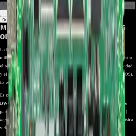
Comprar en línea
Comprar y Recoger
Añadir al Carrito
1
−
+
Descripción
Atributos
Main board EBU65405101 para TV LG
OLED65C8PDA.BWCWLJR
La
EBU65405101
es la mainboard (BPR Total Assembly, SVC)
utilizada en los televisores LG OLED 4K de la familia
C8
. Administra
el procesamiento de video y audio, la red, los puertos de conectividad
y el control del panel OLED, además de las funciones Smart (webOS).
Es el módulo central que coordina la operación del equipo.
Es
compatible con el modelo OLED65C8PDA
en su variante
BWCWLJR
. Antes de comprar, verifique en su tarjeta el sticker de
parte
“EBU65405101”
y el código de PCB EAX6768560311 (1.1)
impreso en la serigrafía
de su placa para confirmar coincidencia física
y de conectores.