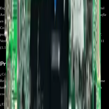
Especificación Detalle Marca LG Modelo
EBU65405101
(BPR Total
Assembly, SVC) Código de PCB
EAX6768560311 (1.1) ver serigrafía
en la tarjeta
Tipo Mainboard / Placa principal Smart TV OLED 4K
Compatibilidad LG (OLED65C8PDA.BWCWLJR) – Serie C8, 65
pulgadas Recomendaciones No ordenar solo por el modelo del TV.
Verifique: etiqueta
EBU65405101
, código de PCB EAX6768560311
(1.1) impreso y la variante regional de su equipo.
Preguntas frecuentes
¿Cómo confirmo compatibilidad con mi OLED65C8PDA?
Revise el sticker de su tarjeta: debe indicar
EBU65405101
. Confirme
también el código de PCB (EAX) impreso en la serigrafía y que los
conectores y fijaciones coincidan físicamente con su placa.
¿Existen números alternativos relacionados?