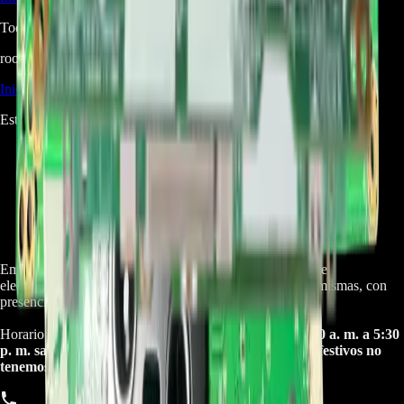
Todavía no hay preguntas respondidas. Hacé la primera.
root@ops:~#
cat
RESEÑAS
[ 0 ]
_
Iniciá sesión
para dejar una reseña.
Este producto aún no tiene reseñas. Sé el primero en opinar.
Empresa especializada en electrodomésticos, repuestos de
electrodomésticos, motos electricas y repuestos para las mismas, con
presencia en toda Colombia.
Horario de atención Call Center:
lunes a viernes de 8:30 a. m. a 5:30
p. m. sabados de 9:00 a. m. a 1:00 p. m. Domingos y festivos no
tenemos atencion online.