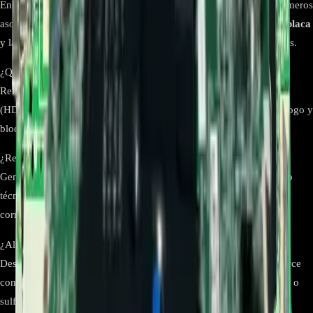
En publicaciones técnicas pueden aparecer códigos EAX o subnúmeros
asociados a la misma familia.
Priorice siempre lo impreso en su placa
y la etiqueta de parte
EBU65405101
para evitar incompatibilidades.
¿Qué síntomas apuntan a falla de la mainboard?
Reinicios, ausencia de imagen con backlight activo, puertos
(HDMI/USB) sin respuesta, Smart que no carga o encendido con logo y
bloqueo.
¿Requiere programación tras el reemplazo?
Generalmente es reemplazo directo. En casos puntuales, el servicio
técnico puede actualizar firmware con la versión regional
correspondiente.
¿Alguna recomendación de instalación?
Desconecte el TV de la red, manipule con protección ESD, no fuerce
conectores LVDS/FFC, y verifique que no exista daño por líquidos o
sulfato antes de cerrar el chasis.