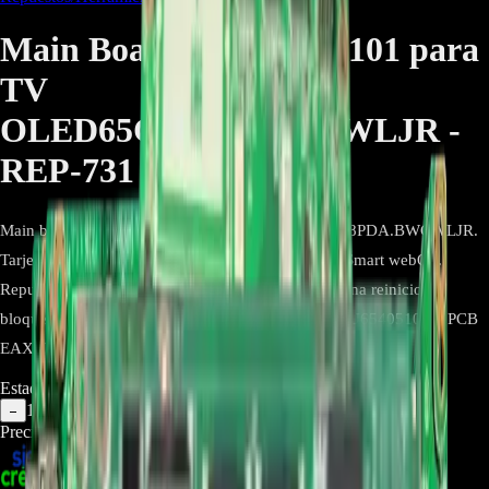
Main Board EBU65405101 para
TV
OLED65C8PDA.BWCWLJR -
REP-731
Main board EBU65405101 para TV LG OLED65C8PDA.BWCWLJR.
Tarjeta que gestiona video, audio, red y funciones Smart webOS.
Repuesto directo con conectores originales; soluciona reinicios,
bloqueos y ausencia de imagen. Valide etiqueta EBU65405101 y PCB
EAX6768560311 (1.1).
Estado:
Agotado
1
−
+
Precio Regular:
$
1.417.500
$
1.049.900