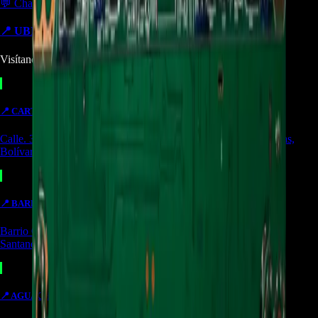
💬 Chatear por WhatsApp
📍 UBICACIONES Y SUCURSALES
Visítanos en cualquiera de nuestras tiendas
📍
CARTAGENA
TIENDA
Calle. 31 #57-106. CC Ejecutivos Local 130 Cartagena de Indias,
Bolívar
📍
BARRANCABERMEJA
TIENDA
Barrio Colombia, Cl. 49 #15-66 Local 107 Barrancabermeja,
Santander
📍
AGUACHICA
OUTLET