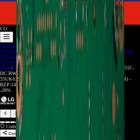
CO
Aires Acondicionados
Audio y
Video
Electrodomesticos
Repuestos/Herramientas
Seríe Gamer
Barras
Led para TV
Soporte Técnico
LGP/Acrilico
Firmware de
TVs
Servicios
Trabaja con nosotros
Inicio
/
Tienda
/
Main Board EBT65296203 Para TV LG 55UK631C-
DC.BWCTLKR 55UK631C-DC.BWCTLOR
55UK6350PDC.BWCTLJR 55UK6350PDC.BWCTLOR (SH) -
REP-141
-
28
%
Compra Protegida
Compartir