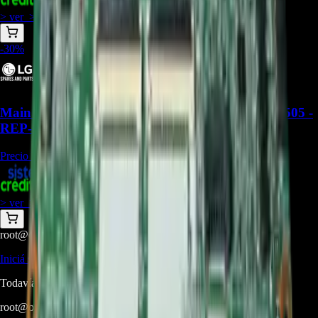
+
1
$
831.500
> ver_
> desbloquear oferta_
-
30
%
Main board BPR Total Assembly LG EBU67402505 -
REP-2714
Precio Regular:
$
1.571.286
+
1
$
1.099.900
> ver_
> desbloquear oferta_
root@ops:~#
cat
PREGUNTAS
[ 0 ]
_
Iniciá sesión
para hacer una pregunta.
Todavía no hay preguntas respondidas. Hacé la primera.
root@ops:~#
cat
RESEÑAS
[ 0 ]
_