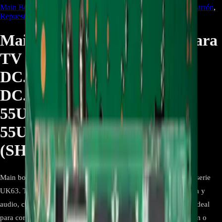
Main Board TV
,
Repuestos de Televisores
,
Repuestos Línea Marrón
,
Repuestos/Herramientas
Main Board EBT65296203 Para
TV LG 55UK631C-
DC.BWCTLKR 55UK631C-
DC.BWCTLOR
55UK6350PDC.BWCTLJR
55UK6350PDC.BWCTLOR
(SH) - REP-141
Main board EBT65296203 para televisores LG de 55 pulgadas serie
UK63. Tarjeta principal encargada del procesamiento de imagen y
audio, control del sistema y gestión de entradas HDMI y USB, ideal
para corregir fallas de encendido, reinicios y ausencia de imagen o