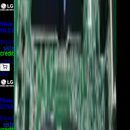
Main Board EBU66395001 Para TV LG
OLED55A1PSA - REP-1191
Precio Regular:
$
973.500
+
1
$
831.191
> ver_
> desbloquear oferta_
-
9
%
Main Board EBU66375501 para TV LG
55NANO80SPA - REP-474
Precio Regular:
$
915.000