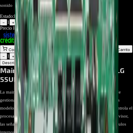
sonido
Estado:
Disponible
1
−
+
Precio Regular:
$
330.000
$
238.000
Comprar en línea
Comprar y Recoger
Añadir al Carrito
1
−
+
Descripción
Atributos
Main Board EBT65296203 Para TV LG
55UK631C / 55UK6350PDC (SH)
La main board EBT65296203 es la tarjeta principal encargada de
gestionar todas las funciones electrónicas del televisor LG en los
modelos de 55 pulgadas de la serie UK63. Este componente controla el
procesamiento de imagen y sonido, el sistema operativo del televisor,
las señales de entrada y la comunicación entre los distintos módulos
internos.