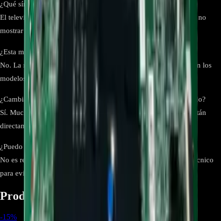
¿Qué síntomas indican una falla en la main board?
El televisor puede no encender, quedarse en el logo, reiniciarse, no
mostrar imagen o sonido, o no reconocer las entradas HDMI.
¿Esta main board es compatible con otros modelos LG?
No. La main board EBT65296203 es compatible únicamente con los
modelos LG de 55 pulgadas de la serie UK63 indicados.
¿Cambiar la main board soluciona problemas de imagen y sonido?
Sí. Muchas fallas de imagen, audio y funcionamiento general están
directamente relacionadas con la tarjeta principal.
¿Puedo instalar la main board sin experiencia técnica?
No es recomendable. La instalación debe ser realizada por un técnico
para evitar daños en el panel u otros componentes.
Productos relacionados
-
15
%