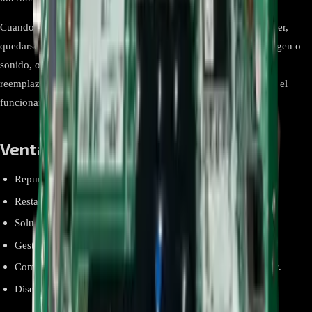
Cuando esta tarjeta presenta fallas, el televisor puede no encender,
quedarse en el logo, reiniciarse constantemente, no mostrar imagen o
sonido, o presentar problemas en los puertos HDMI y USB. El
reemplazo por la main board EBT65296203 permite restablecer el
funcionamiento estable y completo del equipo.
Ventajas y beneficios
Repuesto compatible para televisores LG de 55 pulgadas.
Restaura el funcionamiento total del sistema electrónico.
Soluciona fallas de encendido, imagen y sonido.
Gestión correcta de entradas HDMI, USB y señal de antena.
Comunicación adecuada con panel, T-Con y fuente de poder.
Diseño específico para la serie LG UK63.