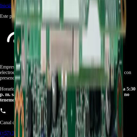
Iniciá sesión
para dejar una reseña.
Este producto aún no tiene reseñas. Sé el primero en opinar.
Empresa especializada en electrodomésticos, repuestos de
electrodomésticos, motos electricas y repuestos para las mismas, con
presencia en toda Colombia.
Horario de atención Call Center:
lunes a viernes de 8:30 a. m. a 5:30
p. m. sabados de 9:00 a. m. a 1:00 p. m. Domingos y festivos no
tenemos atencion online.
Canal de Ventas!!
(+57) 301 5739461