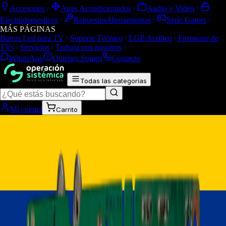
Accesorios
Aires Acondicionados
Audio y Video
Electrodomesticos
Repuestos/Herramientas
Seríe Gamer
MÁS PÁGINAS
Barras Led para TV
Soporte Técnico
LGP/Acrilico
Firmware de
TVs
Servicios
Trabaja con nosotros
WhatsApp
Quiénes Somos
Contacto
Todas las categorías
Mi cuenta
Carrito