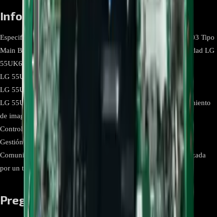
Información relevante
Especificación Detalle Marca LG Número de parte EBT65296203 Tipo
Main Board / Tarjeta principal Aplicación Televisor Compatibilidad LG
55UK631C-DC.BWCTLKR,
LG 55UK631C-DC.BWCTLOR,
LG 55UK6350PDC.BWCTLJR,
LG 55UK6350PDC.BWCTLOR Funciones principales Procesamiento
de imagen y audio,
Control del sistema del televisor,
Gestión de señales de entrada,
Comunicación con módulos internos. Instalación Debe ser realizada
por un técnico calificado.
Preguntas frecuentes