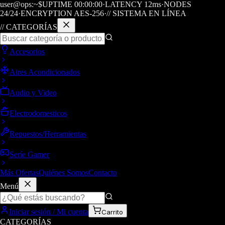
user@ops:~$
UPTIME
00
:
00
:
00
·
LATENCY
12
ms
·
NODES
24/24
·
ENCRYPTION AES-256
·
// SISTEMA EN LÍNEA
// CATEGORÍAS
Accesorios
Aires Acondicionados
Audio y Video
Electrodomesticos
Repuestos/Herramientas
Seríe Gamer
Más Ofertas
Quiénes Somos
Contacto
Menú
Iniciar sesión / Mi cuenta
Carrito
CATEGORÍAS