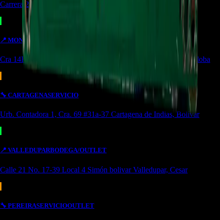
Carrera 24 #8-10 local 2 Potozí Aguachica, Cesar
📍
MONTERIA
OUTLET
Cra 14F #44-36 Urbanización Portal de Almeria Montería, Córdoba
🔧
CARTAGENA
SERVICIO
Urb. Contadora 1, Cra. 69 #31a-37 Cartagena de Indias, Bolívar
📍
VALLEDUPAR
BODEGA/OUTLET
Calle 21 No. 17-39 Local 4 Simón bolivar Valledupar, Cesar
🔧
PEREIRA
SERVICIO
OUTLET