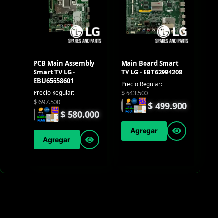
PCB Main Assembly
Main Board Smart
Smart TV LG -
TV LG - EBT62994208
EBU65658601
Precio Regular:
$
643.500
Precio Regular:
$
697.500
$
499.900
$
580.000
Agregar
Agregar