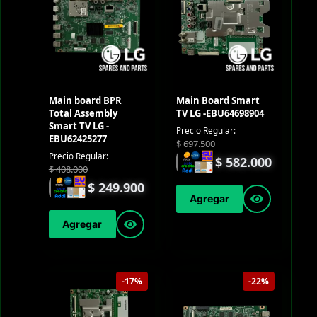
Main board BPR
Main Board Smart
Total Assembly
TV LG -EBU64698904
Smart TV LG -
Precio Regular:
EBU62425277
$
697.500
Precio Regular:
$
582.000
$
408.000
$
249.900
Agregar
Agregar
-17%
-22%