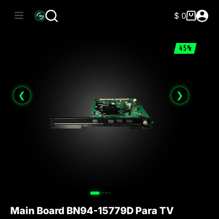
Saltar
al
$
0
Carro
contenido
de
compra
45%
❮
❯
Main Board BN94-15779D Para TV