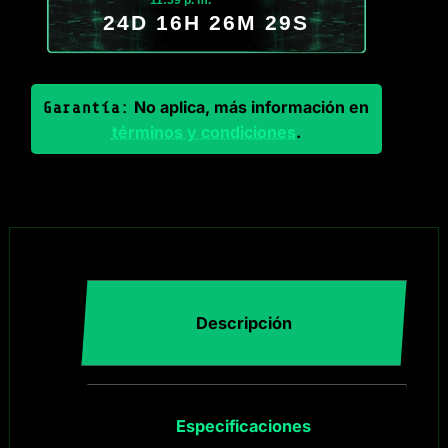
11:59 p. m.
24D 16H 26M 29S
No aplica, más información en
Garantía:
términos y condiciones
.
Descripción
Especificaciones