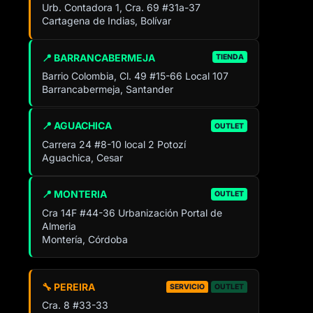
Urb. Contadora 1, Cra. 69 #31a-37
Cartagena de Indias, Bolívar
📍 BARRANCABERMEJA
TIENDA
Barrio Colombia, Cl. 49 #15-66 Local 107
Barrancabermeja, Santander
📍 AGUACHICA
OUTLET
Carrera 24 #8-10 local 2 Potozí
Aguachica, Cesar
📍 MONTERIA
OUTLET
Cra 14F #44-36 Urbanización Portal de
Almeria
Montería, Córdoba
🔧 PEREIRA
SERVICIO
OUTLET
Cra. 8 #33-33