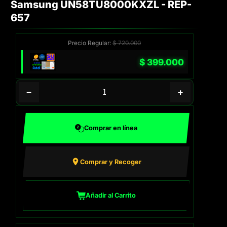
Samsung UN58TU8000KXZL - REP-
657
Precio Regular:
$
720.000
$
399.000
−
+
Comprar en línea
Comprar y Recoger
Añadir al Carrito