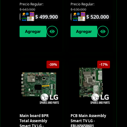
Precio Regular:
Precio Regular:
$
643.500
$
630.000
$
499.900
$
520.000
Agregar
Agregar
-39%
-17%
Main board BPR
PCB Main Assembly
Total Assembly
Smart TV LG -
Smart TV LG -
EBU65658601