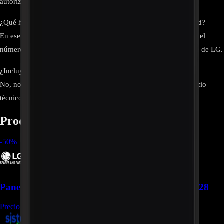
autorizados. Consulta con el proveedor antes de la compra.
¿Qué hago si mi modelo no aparece en la lista de compatibilidad?
En ese caso, este panel no será compatible. Es necesario buscar el
número de parte correcto para tu televisor o contactar al soporte de LG.
¿Incluye manual de instalación?
No, no incluye instrucciones. Se recomienda contactar un servicio
técnico especializado para el reemplazo.
Productos relacionados
-
50
%
Panel LCD-TFT LG EAJ65288801 49" - REP-428
Precio Regular:
$
1.478.000