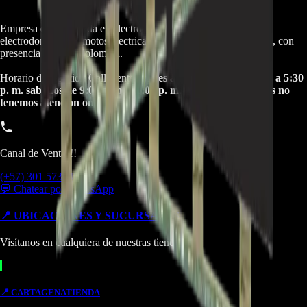
Empresa especializada en electrodomésticos, repuestos de
electrodomésticos, motos electricas y repuestos para las mismas, con
presencia en toda Colombia.
Horario de atención Call Center:
lunes a viernes de 8:30 a. m. a 5:30
p. m. sabados de 9:00 a. m. a 1:00 p. m. Domingos y festivos no
tenemos atencion online.
Canal de Ventas!!
(+57) 301 5739461
💬 Chatear por WhatsApp
📍 UBICACIONES Y SUCURSALES
Visítanos en cualquiera de nuestras tiendas
📍
CARTAGENA
TIENDA