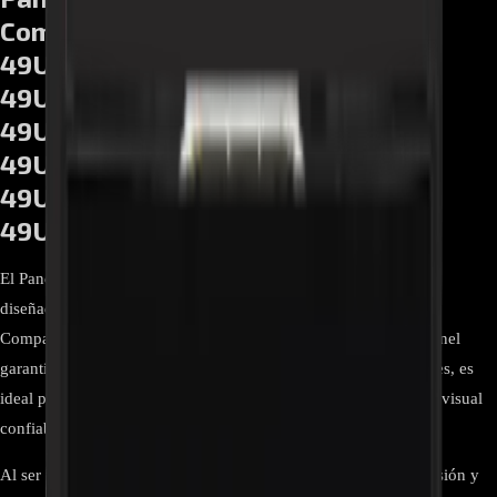
Compatible con modelos
49UK6300PDB,
49UM7300PDA.BWCYLJM,
49UM731C0DA, 49UM7360PSA,
49UN7100PDA, 49UN7300PDC,
49UT640S0DA, 49UT670H0UA,
49UU670H
El Panel LCD LG EAJ65328401 de 49" es un repuesto original
diseñado para restaurar la calidad de imagen en televisores LG.
Compatible con varios modelos de la serie 49 pulgadas, este panel
garantiza resolución UHD 4K, tecnología IPS y colores vibrantes, es
ideal para reparaciones profesionales y asegura un rendimiento visual
confiable.
Al ser un repuesto genuino, conserva la claridad, ángulos de visión y