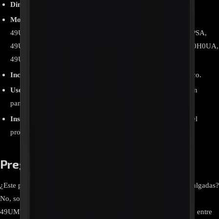
Dimensiones
: Compatible con televisores de 49 pulgadas.
Modelos compatibles
: 49UK6300PDB,
49UM7300PDA.BWCYLJM, 49UM731C0DA, 49UM7360PSA,
49UN7100PDA, 49UN7300PDC, 49UT640S0DA, 49UT670H0UA,
49UU670H.
Incluye
: Panel LCD “open cell” sin retroiluminación ni marco.
Uso recomendado
: Reparación de televisores LG de 49” con
paneles dañados.
Instalación
: Requiere técnico calificado por la delicadeza del
producto.
Preguntas frecuentes:
¿Este panel es compatible con todos los televisores LG de 49 pulgadas?
No, solo con modelos específicos como 49UK6300PDB,
49UM7300PDA.BWCYLJM, 49UN7300PDC, 49UT670H0UA, entre