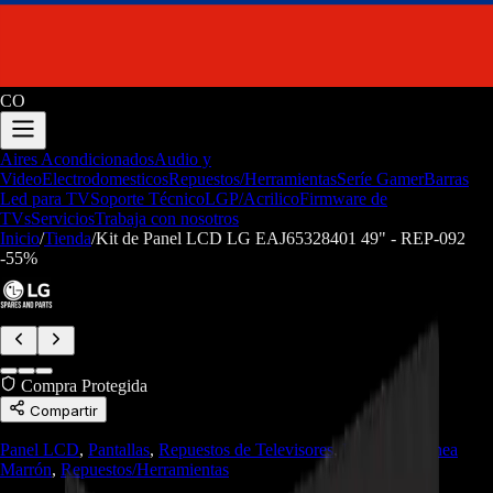
CO
Aires Acondicionados
Audio y
Video
Electrodomesticos
Repuestos/Herramientas
Seríe Gamer
Barras
Led para TV
Soporte Técnico
LGP/Acrilico
Firmware de
TVs
Servicios
Trabaja con nosotros
Inicio
/
Tienda
/
Kit de Panel LCD LG EAJ65328401 49" - REP-092
-
55
%
Compra Protegida
Compartir
Panel LCD
,
Pantallas
,
Repuestos de Televisores
,
Repuestos Línea
Marrón
,
Repuestos/Herramientas