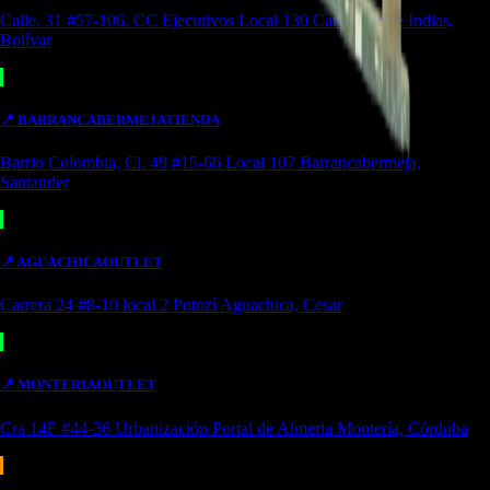
Calle. 31 #57-106. CC Ejecutivos Local 130 Cartagena de Indias,
Bolívar
📍
BARRANCABERMEJA
TIENDA
Barrio Colombia, Cl. 49 #15-66 Local 107 Barrancabermeja,
Santander
📍
AGUACHICA
OUTLET
Carrera 24 #8-10 local 2 Potozí Aguachica, Cesar
📍
MONTERIA
OUTLET
Cra 14F #44-36 Urbanización Portal de Almeria Montería, Córdoba