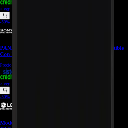
+
1
$
739.000
> ver_
> desbloquear oferta_
-
50
%
PANEL LCD - OPEN CELL 100106212 Compatible
Con XBR-55X957G - REP-2312
Precio Regular:
$
1.980.000
+
1
$
990.000
> ver_
> desbloquear oferta_
-
50
%
Modulo OLED EAJ65733601 Para TV LG