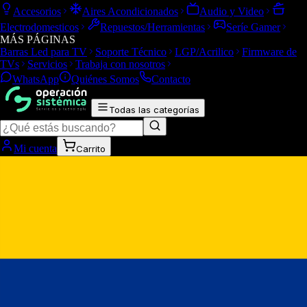
Accesorios
Aires Acondicionados
Audio y Video
Electrodomesticos
Repuestos/Herramientas
Seríe Gamer
MÁS PÁGINAS
Barras Led para TV
Soporte Técnico
LGP/Acrilico
Firmware de
TVs
Servicios
Trabaja con nosotros
WhatsApp
Quiénes Somos
Contacto
Todas las categorías
Mi cuenta
Carrito