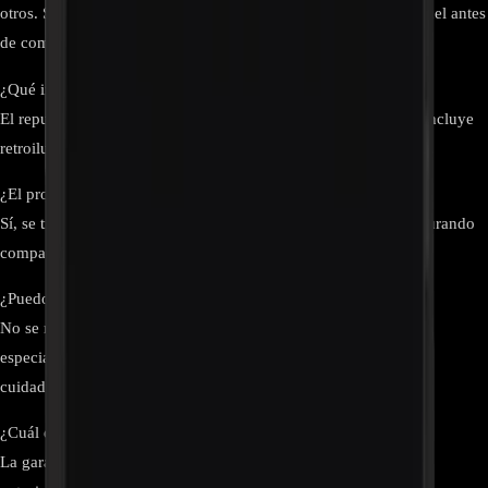
otros. Siempre verifica el número de parte en la etiqueta del panel antes
de comprar.
¿Qué incluye exactamente el repuesto?
El repuesto incluye únicamente el panel LCD “open cell”. No incluye
retroiluminación LED, marco ni otros componentes adicionales.
¿El producto es original de LG?
Sí, se trata de un panel original fabricado por LG Display, asegurando
compatibilidad y alto rendimiento.
¿Puedo instalarlo sin experiencia técnica?
No se recomienda. La instalación debe realizarla un técnico
especializado, ya que el panel es frágil y requiere manipulación
cuidadosa.
¿Cuál es la garantía del panel?
La garantía suele ser de 90 días en la mayoría de distribuidores