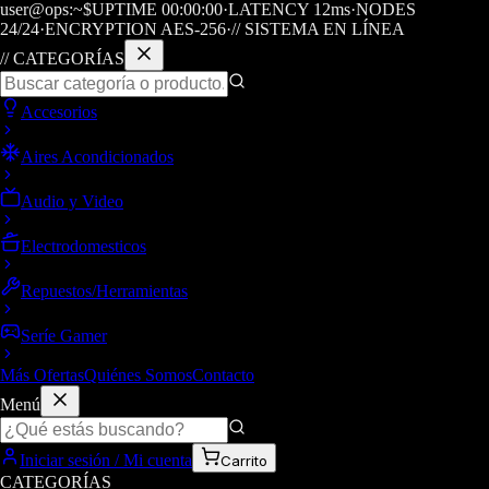
user@ops:~$
UPTIME
00
:
00
:
00
·
LATENCY
12
ms
·
NODES
24/24
·
ENCRYPTION AES-256
·
// SISTEMA EN LÍNEA
// CATEGORÍAS
Accesorios
Aires Acondicionados
Audio y Video
Electrodomesticos
Repuestos/Herramientas
Seríe Gamer
Más Ofertas
Quiénes Somos
Contacto
Menú
Iniciar sesión / Mi cuenta
Carrito
CATEGORÍAS