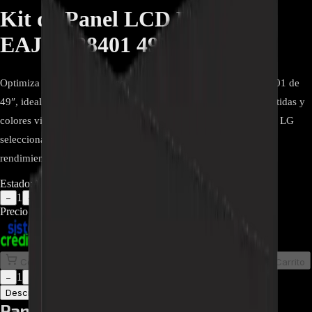
Kit de Panel LCD LG
EAJ65328401 49" - REP-092
Optimiza tu Smart TV LG con el Kit de Panel LCD EAJ65328401 de
49″, ideal para reparaciones de alta calidad. Ofrece imágenes nítidas y
colores vibrantes, asegurando compatibilidad total con modelos LG
seleccionados. Fácil instalación y materiales de primera para un
rendimiento excepcional.
Estado:
Agotado
1
−
+
Precio Regular:
$
1.780.000
$
799.900
Comprar en línea
Comprar y Recoger
Añadir al Carrito
1
−
+
Descripción
Atributos
Panel LCD LG EAJ65328401 49"