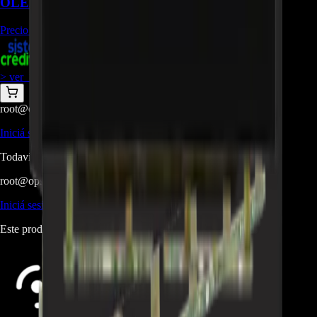
OLED55CXPDA - REP-553
Precio Regular:
$
3.729.510
+
1
$
1.864.755
> ver_
> desbloquear oferta_
root@ops:~#
cat
PREGUNTAS
[ 0 ]
_
Iniciá sesión
para hacer una pregunta.
Todavía no hay preguntas respondidas. Hacé la primera.
root@ops:~#
cat
RESEÑAS
[ 0 ]
_
Iniciá sesión
para dejar una reseña.
Este producto aún no tiene reseñas. Sé el primero en opinar.