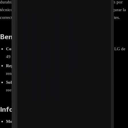
durabilidad originales del televisor. Se recomienda su instalación por
técnicos calificados debido a la delicadeza del panel y para asegurar la
correcta integración con la retroiluminación y demás componentes.
Beneficios clave y ventajas:
Compatibilidad amplia
: Compatible con múltiples modelos LG de
49 pulgadas.
Repuesto original LG
: Asegura durabilidad, confiabilidad y
rendimiento de fábrica.
Solución eficiente
: Ideal para reparar pantallas dañadas sin
reemplazar el televisor completo.
Información relevante
Modelo
: Panel LCD LG EAJ65328401.