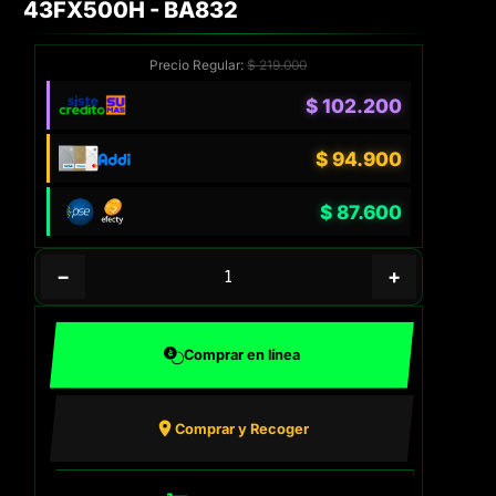
43FX500H - BA832
Precio Regular:
$
219.000
$
102.200
$
94.900
$
87.600
−
+
Comprar en línea
Comprar y Recoger