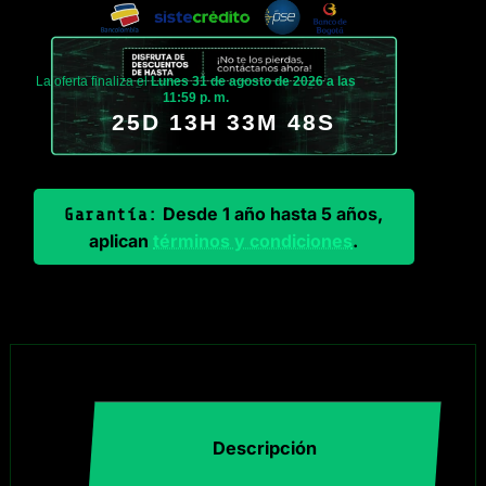
La oferta finaliza el
Lunes 31 de agosto de 2026 a las
11:59 p. m.
25D 13H 33M 47S
Desde 1 año hasta 5 años,
Garantía:
aplican
términos y condiciones
.
Descripción