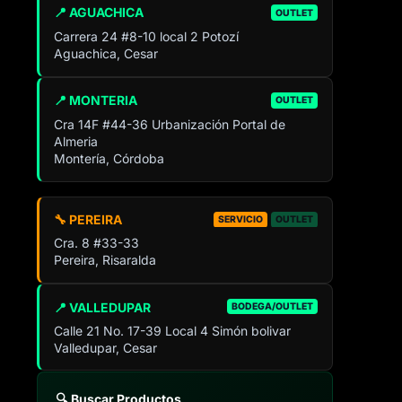
📍 AGUACHICA
OUTLET
Carrera 24 #8-10 local 2 Potozí
Aguachica, Cesar
📍 MONTERIA
OUTLET
Cra 14F #44-36 Urbanización Portal de
Almeria
Montería, Córdoba
🔧 PEREIRA
SERVICIO
OUTLET
Cra. 8 #33-33
Pereira, Risaralda
📍 VALLEDUPAR
BODEGA/OUTLET
Calle 21 No. 17-39 Local 4 Simón bolivar
Valledupar, Cesar
🔍 Buscar Productos