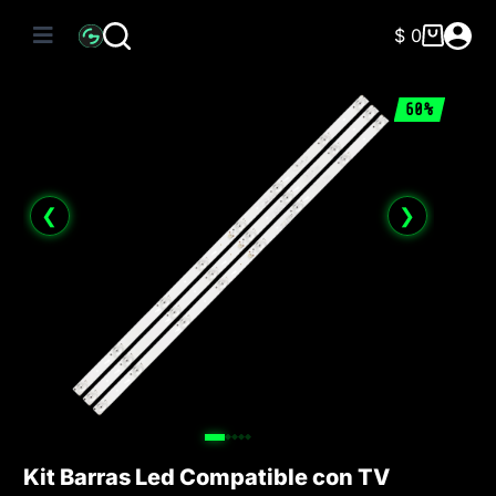
Saltar
al
$
0
Carro
contenido
de
compra
60%
❮
❯
Kit Barras Led Compatible con TV