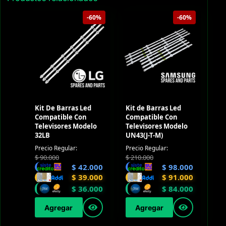
-60%
-60%
Kit De Barras Led
Kit de Barras Led
Compatible Con
Compatible Con
Televisores Modelo
Televisores Modelo
32LB
UN43(J-T-M)
Precio Regular:
Precio Regular:
$
90.000
$
210.000
$
42.000
$
98.000
$
39.000
$
91.000
$
36.000
$
84.000
Agregar
Agregar