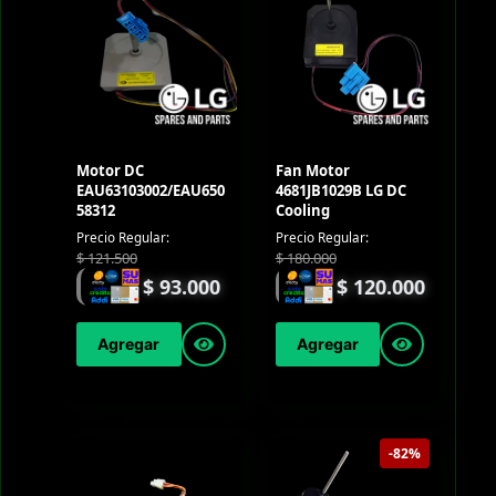
Motor DC
Fan Motor
EAU63103002/EAU650
4681JB1029B LG DC
58312
Cooling
Precio Regular:
Precio Regular:
$
121.500
$
180.000
$
93.000
$
120.000
Agregar
Agregar
-82%