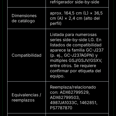
refrigerador side-by-side
aprox. 164,5 cm (L) × 36,5
Dimensiones
cm (A) × 2,4 cm (alto del
de catálogo
perfil)
Listada para numerosas
series side-by-side LG. En
listados de compatibilidad
aparece la familia GC-J237
Compatibilidad
(p. ej., GC-J237AGPN) y
múltiples GSJ/GSJV/GSXV,
entre otros. Se requiere
confirmar por etiqueta del
equipo.
Reemplaza/relacionado
con: ADX62799529,
Equivalencias /
ADX62799503,
reemplazos
4987JA1033C, 1462851,
PS7787870