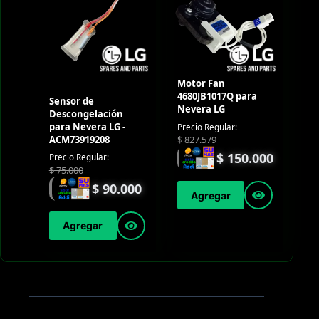
Motor Fan
4680JB1017Q para
Sensor de
Nevera LG
Descongelación
para Nevera LG -
Precio Regular:
ACM73919208
$
827.579
$
150.000
Precio Regular:
$
75.000
$
90.000
Agregar
Agregar