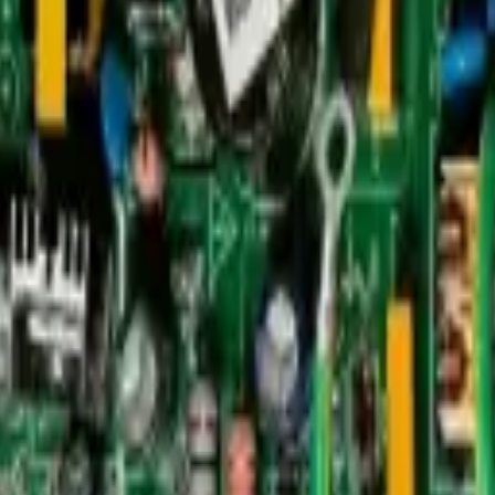
00037306 Midea - REP-3965
re acondicionado tipo inverter. Gestiona compresor, ventiladores y sens
 operación precisa.
6 Midea