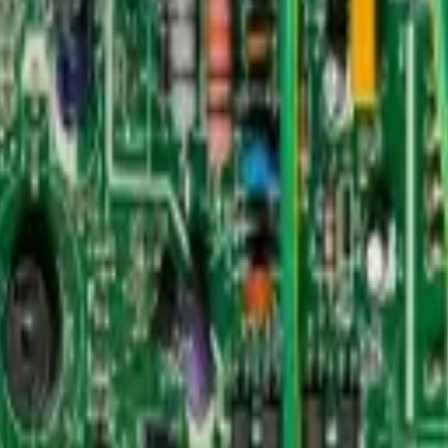
l electrónico diseñado para gestionar y sincronizar las funciones oper
administra la lectura de los sensores internos para mantener una operaci
da para asegurar la estabilidad del sistema y protegerlo frente a fallas 
peño original del aire acondicionado.
acondicionado Midea.
res.
ctrónica.
osos.