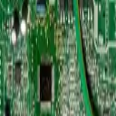
 Tipo Electronic Control Box / Módulo de control electrónico Funcion
icación según número de parte y modelo del aire acondicionado Midea. 
o inverter.
tema, asegurando un funcionamiento estable y eficiente del aire acondici
?
car compatibilidad con el número de parte original del equipo antes de 