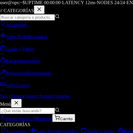
user@ops:~$
UPTIME
00
:
00
:
00
·
LATENCY
12
ms
·
NODES 24/24
·
EN
// CATEGORÍAS
Accesorios
Aires Acondicionados
Audio y Video
Electrodomesticos
Repuestos/Herramientas
Seríe Gamer
Más Ofertas
Quiénes Somos
Contacto
Menú
Iniciar sesión / Mi cuenta
Carrito
CATEGORÍAS
Accesorios
Aires Acondicionados
Audio y Video
Elec