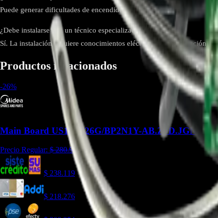
Puede generar dificultades de encendido, errores de comunicación, vent
¿Debe instalarse con un técnico especializado?
Sí. La instalación requiere conocimientos eléctricos y de calibración, p
Productos relacionados
-
26
%
Main Board US1-KF26G/BP2N1Y-AB.ZJD.JGN.WXN
Precio Regular:
$
280.988
$
238.119
$
218.276