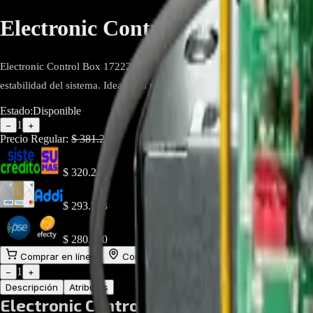
Electronic Control Box 172220
Electronic Control Box 17222000037306 Midea, repuesto original para ai
estabilidad del sistema. Ideal para recuperar el rendimiento y garantizar
Estado:
Disponible
1
−
+
Precio Regular:
$
381.225
$
320.229
$
293.543
$
280.200
Comprar en línea
Comprar y Recoger
Añadir al Carrito
1
−
+
Descripción
Atributos
Electronic Control Box 1722200003730