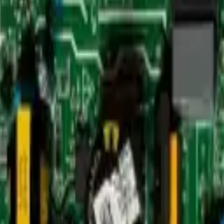
amientas
Seríe Gamer
Barras Led para TV
Soporte Técnico
LGP/Acrilic
3965
ea Blanca
,
Repuestos/Herramientas