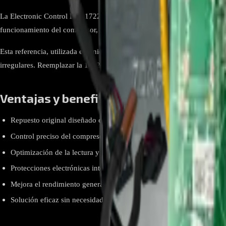
La Electronic Control Box 17222000037306 Midea es un módulo de contro
funcionamiento del compresor, regula la velocidad de los ventiladores y 
Esta referencia, utilizada en unidades Midea tipo inverter, está fabrica
irregulares. Reemplazar la 17222000037306 permite recuperar el desem
Ventajas y beneficios
Repuesto original diseñado específicamente para sistemas de aire 
Control preciso del compresor y de los ventiladores del sistema.
Optimización de la lectura y respuesta de sensores internos.
Protecciones electrónicas integradas para evitar fallas y daños mayo
Mejora el rendimiento general del equipo al restaurar su función ele
Solución eficaz sin necesidad de reemplazar componentes más cost