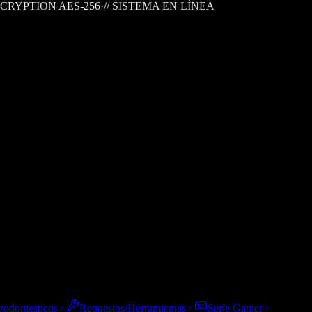
CRYPTION AES-256
·
// SISTEMA EN LÍNEA
trodomesticos
Repuestos/Herramientas
Seríe Gamer