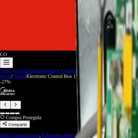
CO
Aires Acondicionados
Audio y Video
Electrodomesticos
Repuestos/Herr
Inicio
/
Tienda
/
Electronic Control Box 17222000037306 Midea - REP-
-
27
%
Compra Protegida
Compartir
Main Control Board
,
Repuestos Aires Acondicionados
,
Repuestos Lín