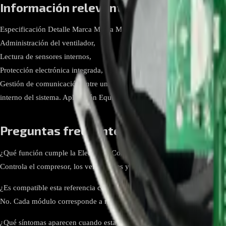
Información relevante
Especificación Detalle Marca Midea Modelo de repuesto 17222000037306
Administración del ventilador,
Lectura de sensores internos,
Protección electrónica integrada,
Gestión de comunicación entre unidades. Compatibilidad Requiere verif
interno del sistema. Aplicación Equipos de aire acondicionado Midea tip
Preguntas frecuentes
¿Qué función cumple la Electronic Control Box 17222000037306?
Controla el compresor, los ventiladores y los sensores internos del sis
¿Es compatible esta referencia con cualquier aire acondicionado Midea
No. Cada módulo corresponde a modelos específicos. Es necesario verifi
¿Qué síntomas aparecen cuando esta tarjeta de control falla?