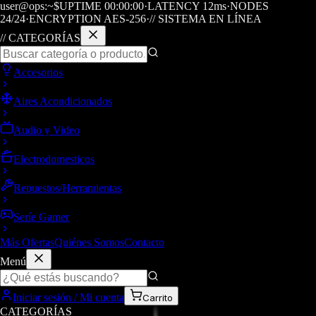
user@ops:~$
UPTIME
00
:
00
:
00
·
LATENCY
12
ms
·
NODES
24/24
·
ENCRYPTION AES-256
·
// SISTEMA EN LÍNEA
// CATEGORÍAS
Accesorios
Aires Acondicionados
Audio y Video
Electrodomesticos
Repuestos/Herramientas
Seríe Gamer
Más Ofertas
Quiénes Somos
Contacto
Menú
Iniciar sesión / Mi cuenta
Carrito
CATEGORÍAS