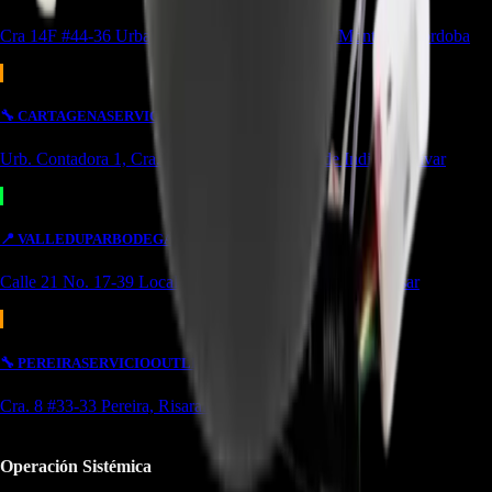
Cra 14F #44-36 Urbanización Portal de Almeria Montería, Córdoba
🔧
CARTAGENA
SERVICIO
Urb. Contadora 1, Cra. 69 #31a-37 Cartagena de Indias, Bolívar
📍
VALLEDUPAR
BODEGA/OUTLET
Calle 21 No. 17-39 Local 4 Simón bolivar Valledupar, Cesar
🔧
PEREIRA
SERVICIO
OUTLET
Cra. 8 #33-33 Pereira, Risaralda
Operación Sistémica