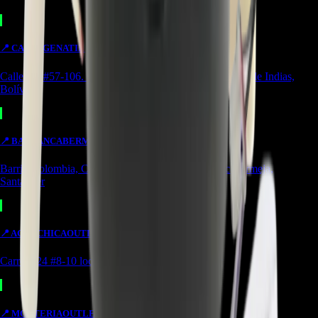
📍
CARTAGENA
TIENDA
Calle. 31 #57-106. CC Ejecutivos Local 130 Cartagena de Indias,
Bolívar
📍
BARRANCABERMEJA
TIENDA
Barrio Colombia, Cl. 49 #15-66 Local 107 Barrancabermeja,
Santander
📍
AGUACHICA
OUTLET
Carrera 24 #8-10 local 2 Potozí Aguachica, Cesar
📍
MONTERIA
OUTLET