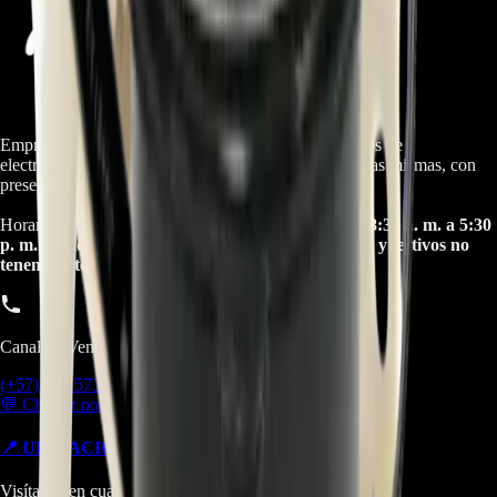
Empresa especializada en electrodomésticos, repuestos de
electrodomésticos, motos electricas y repuestos para las mismas, con
presencia en toda Colombia.
Horario de atención Call Center:
lunes a viernes de 8:30 a. m. a 5:30
p. m. sabados de 9:00 a. m. a 1:00 p. m. Domingos y festivos no
tenemos atencion online.
Canal de Ventas!!
(+57) 301 5739461
💬 Chatear por WhatsApp
📍 UBICACIONES Y SUCURSALES
Visítanos en cualquiera de nuestras tiendas