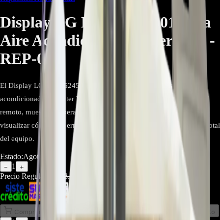
Display LG EBR65245001 para
Aire Acondicionado Inverter V -
REP-026
El Display LG EBR65245001 es una tarjeta original para aires
acondicionados Inverter V tipo mini split. Recibe señales del control
remoto, muestra temperatura y modos en pantalla LED, y permite
visualizar códigos de error. Repuesto ideal para restaurar el control total
del equipo.
Estado:
Agotado
1
−
+
Precio Regular:
$
123.000
$
80.000
Comprar en línea
Comprar y Recoger
Añadir al Carrito