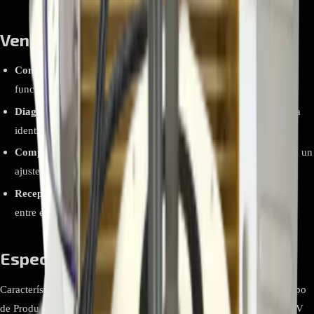
Ventajas y Beneficios
Control Total:
Restaura la capacidad de ver y ajustar todas las
funciones de tu aire acondicionado.
Diagnóstico Preciso:
Permite visualizar los códigos de error para
identificar fallas de manera rápida.
Compatibilidad Garantizada:
Al ser una pieza original, asegura un
ajuste y funcionamiento perfectos en modelos LG Inverter V.
Receptor IR Integrado:
Soluciona problemas de comunicación
entre el equipo y el control remoto.
Especificaciones Técnicas
Característica Detalle Número de Parte EBR65245001 Marca LG Tipo
de Producto Tarjeta de Display Tecnología Compatible LG Inverter V