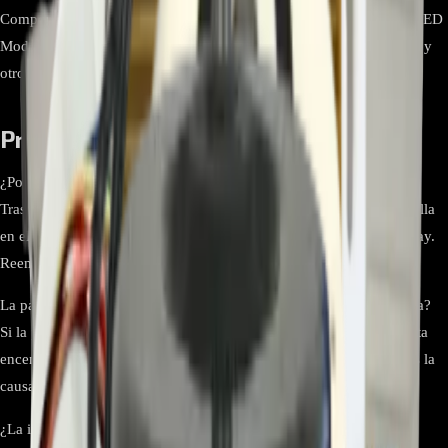
Componente Principal Receptor de señal infrarroja (IR) y pantalla LED
Modelos Compatibles VM122CS, VM122C, VM182C6, VM242C6 y
otros modelos de la línea Art Cool.
Preguntas Frecuentes
¿Por qué mi aire acondicionado no responde al control remoto?
Tras verificar las baterías del control, la causa más común es una falla
en el sensor infrarrojo (IR) que se encuentra en esta tarjeta de display.
Reemplazarla suele solucionar el problema de comunicación.
La pantalla de mi equipo está apagada, ¿necesito cambiar esta pieza?
Si la pantalla no muestra ninguna información pero la unidad intenta
encender, es muy probable que la tarjeta de display esté dañada. Es la
causa más frecuente de este tipo de fallas.
¿La instalación de esta tarjeta es complicada?