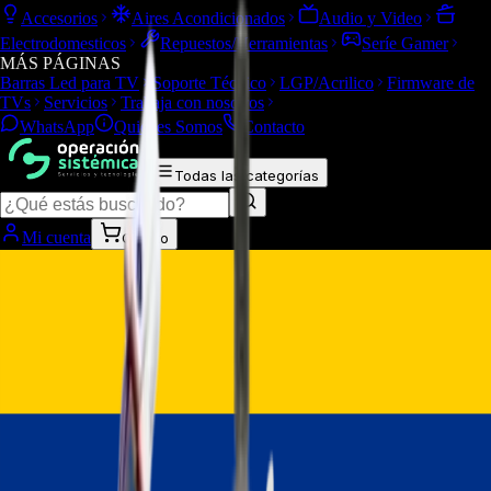
Accesorios
Aires Acondicionados
Audio y Video
Electrodomesticos
Repuestos/Herramientas
Seríe Gamer
MÁS PÁGINAS
Barras Led para TV
Soporte Técnico
LGP/Acrilico
Firmware de
TVs
Servicios
Trabaja con nosotros
WhatsApp
Quiénes Somos
Contacto
Todas las categorías
Mi cuenta
Carrito