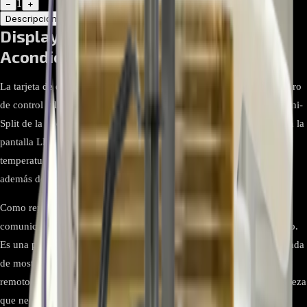
1
−
+
Descripción
Atributos
Display LG EBR65245001 para Aire
Acondicionado Inverter V
La tarjeta de display, con número de parte
EBR65245001
, es el centro
de control y la interfaz de usuario para aires acondicionados tipo Mini-
Split de la línea Inverter V de LG. Su función principal es mostrar en la
pantalla LED toda la información relevante del equipo, como la
temperatura, el modo de operación y la velocidad del ventilador,
además de recibir las señales del control remoto.
Como repuesto original de LG, esta placa receptora garantiza una
comunicación perfecta con la tarjeta principal del aire acondicionado.
Es una pieza clave para el diagnóstico de fallas, ya que es la encargada
de mostrar los códigos de error. Si tu equipo no responde al control
remoto o la pantalla no enciende, es muy probable que esta sea la pieza
que necesitas reemplazar.