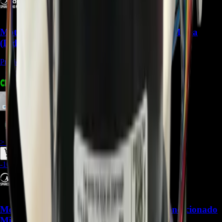
Motor Blower 11002012001871 para Aire Midea
(Indoor) - REP-942
Precio Regular:
$
240.000
$
287.385
$
263.436
$
251.462
> ver_
> desbloquear oferta_
-
10
%
Motor fan 11002012005429 para Aire Acondicionado
Midea (outdoor) - REP-1609