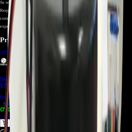
Se recomienda que la instalación la realice un técnico calificado.
Requiere desmontar la carcasa de la unidad interior y manipular
conexiones delicadas, lo que implica un riesgo si no se tiene
experiencia.
Productos relacionados
-
30
%
Serpentina ACG73444963 Compatible con
VM092C7.UJ0 - REP-2573
Precio Regular:
$
734.450
+
1
$
514.100
> ver_
> desbloquear oferta_