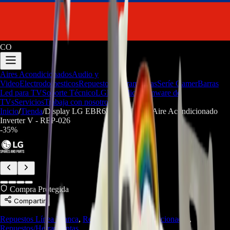
CO
Aires Acondicionados
Audio y
Video
Electrodomesticos
Repuestos/Herramientas
Seríe Gamer
Barras
Led para TV
Soporte Técnico
LGP/Acrilico
Firmware de
TVs
Servicios
Trabaja con nosotros
Inicio
/
Tienda
/
Display LG EBR65245001 para Aire Acondicionado
Inverter V - REP-026
-
35
%
Compra Protegida
Compartir
Repuestos Línea Blanca
,
Repuestos Aires Acondicionados
,
Repuestos/Herramientas