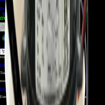
Precio Regular:
$
296.250
$
303.807
$
278.490
$
265.831
> ver_
> desbloquear oferta_
root@ops:~#
cat
PREGUNTAS
[ 0 ]
_
Iniciá sesión
para hacer una pregunta.
Todavía no hay preguntas respondidas. Hacé la primera.
root@ops:~#
cat
RESEÑAS
[ 0 ]
_
Iniciá sesión
para dejar una reseña.
Este producto aún no tiene reseñas. Sé el primero en opinar.