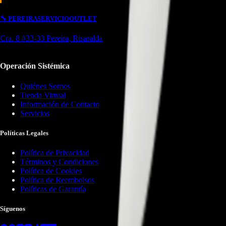
🔧
PEREIRA
SERVICIO
OUTLET
Cra. 8 #33-33 Pereira, Risaralda
Operación Sistémica
Quiénes Somos
Tienda Virtual
Información de Contacto
Servicios
Políticas Legales
Política de Privacidad
Términos y Condiciones
Política de Cookies
Política de Reembolsos
Políticas de Garantía
Síguenos