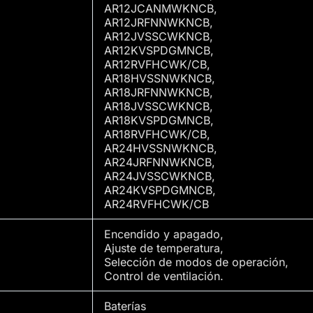
AR12JCANMWKNCB,
AR12JRFNNWKNCB,
AR12JVSSCWKNCB,
AR12KVSPDGMNCB,
AR12RVFHCWK/CB,
AR18HVSSNWKNCB,
AR18JRFNNWKNCB,
AR18JVSSCWKNCB,
AR18KVSPDGMNCB,
AR18RVFHCWK/CB,
AR24HVSSNWKNCB,
AR24JRFNNWKNCB,
AR24JVSSCWKNCB,
AR24KVSPDGMNCB,
AR24RVFHCWK/CB
Encendido y apagado,
Ajuste de temperatura,
Selección de modos de operación,
Control de ventilación.
Baterías