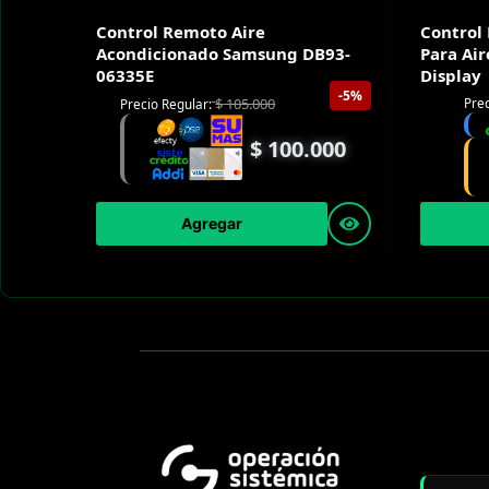
Control Remoto Aire
Control
Acondicionado Samsung DB93-
Para Air
06335E
Display
-5%
$
105.000
Prec
Precio Regular:
$
100.000
Agregar