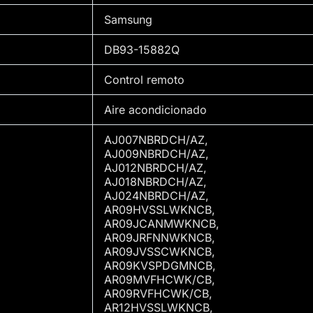
Samsung
DB93-15882Q
Control remoto
Aire acondicionado
AJ007NBRDCH/AZ,
AJ009NBRDCH/AZ,
AJ012NBRDCH/AZ,
AJ018NBRDCH/AZ,
AJ024NBRDCH/AZ,
AR09HVSSLWKNCB,
AR09JCANMWKNCB,
AR09JRFNNWKNCB,
AR09JVSSCWKNCB,
AR09KVSPDGMNCB,
AR09MVFHCWK/CB,
AR09RVFHCWK/CB,
AR12HVSSLWKNCB,