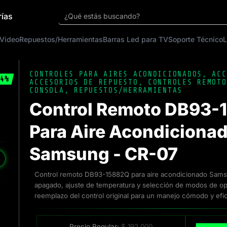
rías
¿Qué estás buscando?
 Video
Repuestos/Herramientas
Barras Led para TV
Soporte Técnico
L
CONTROLES PARA AIRES ACONDICIONADOS
,
ACC
4%
ACCESORIOS DE REPUESTO
,
CONTROLES REMOTO
CONSOLA
,
REPUESTOS/HERRAMIENTAS
Control Remoto DB93-
Para Aire Acondiciona
Samsung - CR-07
❯
Control remoto DB93-15882Q para aire acondicionado Sams
apagado, ajuste de temperatura y selección de modos de op
reemplazo del control original para un manejo cómodo y efic
Precio Regular:
$
192.000