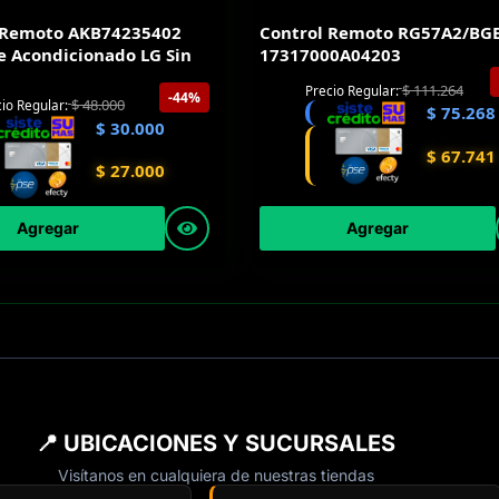
 Remoto AKB74235402
Control Remoto RG57A2/BG
e Acondicionado LG Sin
17317000A04203
$
111.264
Precio Regular:
-44%
$
48.000
io Regular:
$
75.268
$
30.000
$
67.741
$
27.000
Agregar
Agregar
📍 UBICACIONES Y SUCURSALES
Visítanos en cualquiera de nuestras tiendas