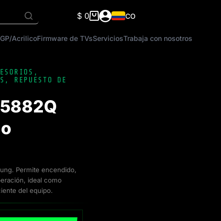
$
0
CO
Carro
de
GP/Acrilico
Firmware de TVs
Servicios
Trabaja con nosotros
compra
ESORIOS
,
S
,
REPUESTO DE
15882Q
do
ung. Permite encendido,
eración, ideal como
iente del equipo.