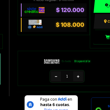
$
120.000
C
$
108.000
Estado:
Disponible
−
+