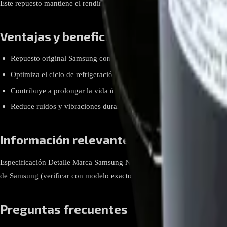
Este repuesto mantiene el rendimiento óptimo del aire acondicionado, 
Ventajas y beneficios
Repuesto original Samsung con calidad garantizada.
Optimiza el ciclo de refrigeración para un enfriamiento eficiente.
Contribuye a prolongar la vida útil del aire acondicionado.
Reduce ruidos y vibraciones durante el funcionamiento.
Información relevante
Especificación Detalle Marca Samsung Número de parte UG9A090LNAEP 
de Samsung (verificar con modelo exacto del equipo) Refrigerante R-4
Preguntas frecuentes