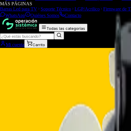
MÁS PÁGINAS
Barras Led para TV
Soporte Técnico
LGP/Acrilico
Firmware de 
WhatsApp
Quiénes Somos
Contacto
Todas las categorías
Mi cuenta
Carrito