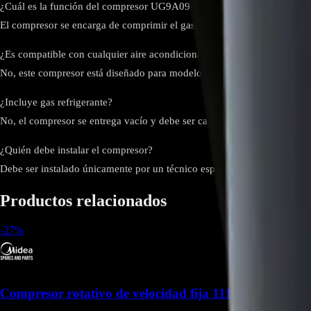
¿Cuál es la función del compresor UG9A090LNAEP?
El compresor se encarga de comprimir el gas refrigerante y mantener el 
¿Es compatible con cualquier aire acondicionado Samsung?
No, este compresor está diseñado para modelos específicos. Se recomien
¿Incluye gas refrigerante?
No, el compresor se entrega vacío y debe ser cargado con el refrigerant
¿Quién debe instalar el compresor?
Debe ser instalado únicamente por un técnico especializado en sistemas
Productos relacionados
-
27
%
Compresor rotativo de velocidad fija 1110301001705