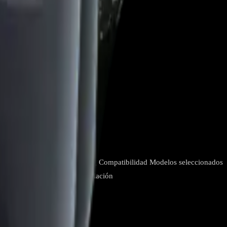
en los espacios donde se instala.
ados tipo mini split Samsung Compatibilidad Modelos seleccionados
r ensamblado listo para instalación