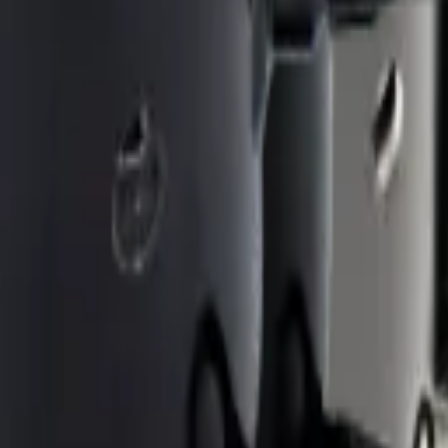
Midea KTN150D30UFZA - REP-2329