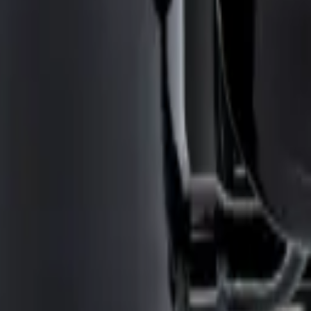
ciclo de refrigeración que permite el enfriamiento del aire acondiciona
da verificar el modelo exacto de tu equipo antes de la compra.
e adecuado durante la instalación.
 de refrigeración para asegurar un funcionamiento correcto y seguro.
3 Midea - REP-1153