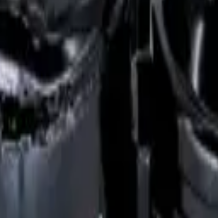
amientas
Seríe Gamer
Barras Led para TV
Soporte Técnico
LGP/Acrilic
Samsung - REP-2670
,
Repuestos/Herramientas