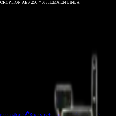
CRYPTION AES-256
·
// SISTEMA EN LÍNEA
trodomesticos
Repuestos/Herramientas
Seríe Gamer