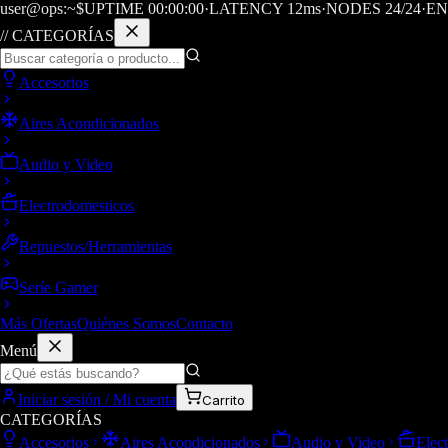
user@ops:~$
UPTIME
00
:
00
:
00
·
LATENCY
12
ms
·
NODES 24/24
·
EN
// CATEGORÍAS
Accesorios
Aires Acondicionados
Audio y Video
Electrodomesticos
Repuestos/Herramientas
Seríe Gamer
Más Ofertas
Quiénes Somos
Contacto
Menú
Iniciar sesión / Mi cuenta
Carrito
CATEGORÍAS
Accesorios
Aires Acondicionados
Audio y Video
Elec