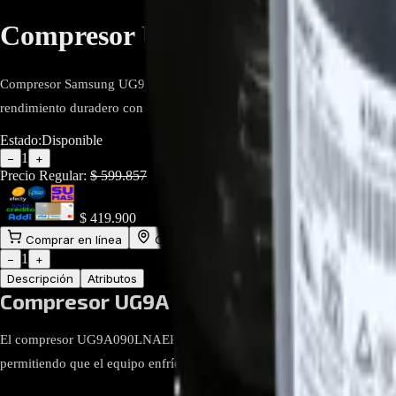
Compresor UG9A090LNAEP Para 
Compresor Samsung UG9A090LNAEP diseñado para aires acondicionados mi
rendimiento duradero con climatización uniforme.
Estado:
Disponible
1
−
+
Precio Regular:
$
599.857
$
419.900
Comprar en línea
Comprar y Recoger
Añadir al Carrito
1
−
+
Descripción
Atributos
Compresor UG9A090LNAEP para Aire A
El compresor UG9A090LNAEP es un repuesto original Samsung diseñado pa
permitiendo que el equipo enfríe de manera eficiente y confiable.