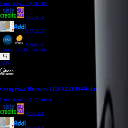
Precio Regular:
$
742.900
$
624.036
$
572.033
$
546.032
> ver_
> desbloquear oferta_
-
37
%
Compresor Rotativo 11103020006440 Inverter DC 
Precio Regular:
$
1.320.000
$
952.476
$
873.103