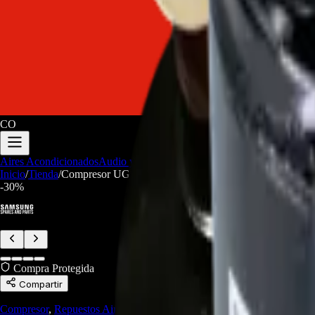
CO
Aires Acondicionados
Audio y Video
Electrodomesticos
Repuestos/Herr
Inicio
/
Tienda
/
Compresor UG9A090LNAEP Para aire acondicionado 
-
30
%
Compra Protegida
Compartir
Compresor
,
Repuestos Aires Acondicionados
,
Repuestos Línea Blanca