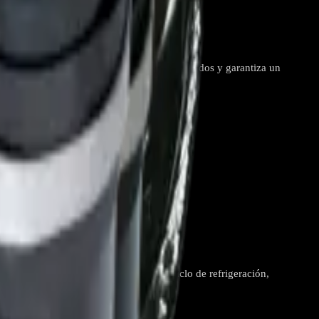
 REP-2670
imiza el ciclo de enfriamiento, reduce ruidos y garantiza un
imir el refrigerante y garantizar el ciclo de refrigeración,