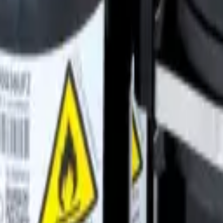
aire acondicionado Samsung -
ni split. Repuesto original que comprime el refrigerante R-410A, opt
condicionado Samsung
ra sistemas de aire acondicionado tipo mini split. Se encarga de compr