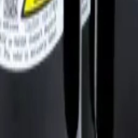
asegurando un consumo de energía estable y una climatización uniforme 
Tipo Compresor para aire acondicionado Aplicación Aires acondicion
10A (dependiendo del modelo del aire acondicionado) Incluye Compreso