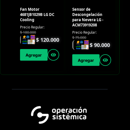
Fan Motor
Sensor de
4681JB1029B LG DC
Descongelación
Cooling
para Nevera LG -
ACM73919208
Precio Regular:
$
180.000
Precio Regular:
$
75.000
$
120.000
$
90.000
Agregar
Agregar