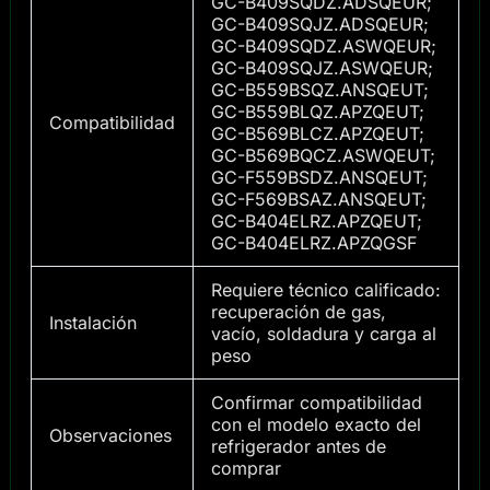
GC-B409SQDZ.ADSQEUR;
GC-B409SQJZ.ADSQEUR;
GC-B409SQDZ.ASWQEUR;
GC-B409SQJZ.ASWQEUR;
GC-B559BSQZ.ANSQEUT;
GC-B559BLQZ.APZQEUT;
Compatibilidad
GC-B569BLCZ.APZQEUT;
GC-B569BQCZ.ASWQEUT;
GC-F559BSDZ.ANSQEUT;
GC-F569BSAZ.ANSQEUT;
GC-B404ELRZ.APZQEUT;
GC-B404ELRZ.APZQGSF
Requiere técnico calificado:
recuperación de gas,
Instalación
vacío, soldadura y carga al
peso
Confirmar compatibilidad
con el modelo exacto del
Observaciones
refrigerador antes de
comprar