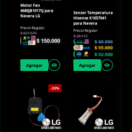
Motor Fan
4680JB1017Q para
Sensor Temperatura
Nevera LG
Hisense K1057041
para Nevera
Precio Regular:
Precio Regular:
$
827.579
$
28.112
$
150.000
$
60.000
$
55.000
$
52.500
Agregar
Agregar
-33%