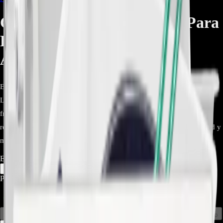
Compartimiento De Cajón Para
Refrigeradores LG -
AJP74894504 - REP-2362
El cajón de verduras LG Tray Assembly para el modelo GC-
L247KQDV es un repuesto original OEM diseñado para conservar
frutas y vegetales en condiciones óptimas. Fabricado en plástico
resistente y transparente, ofrece fácil instalación, máxima durabilidad y
mantiene la frescura de los alimentos por más tiempo.
Estado:
Agotado
1
−
+
Precio Regular:
$
225.000
$
125.000
Comprar en línea
Comprar y Recoger
Añadir al Carrito