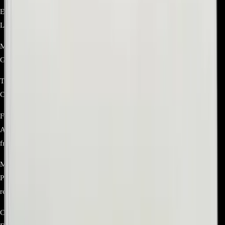
Especificación Detalle Marca
LG
Modelo de refrigerador
GC‑L247KQDV (región .ADSCCLM)
Tipo
Cajón de verduras (Crisper) / Tray Assembly, Vegetable (OEM)
Función
Almacenar frutas y verduras con control de humedad para mantener
frescura
Materiales
Plástico transparente de alta resistencia (según especificación de
repuesto LG)
Compatibilidad