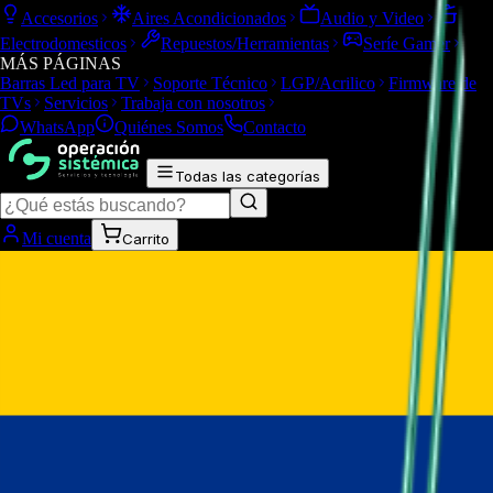
Accesorios
Aires Acondicionados
Audio y Video
Electrodomesticos
Repuestos/Herramientas
Seríe Gamer
MÁS PÁGINAS
Barras Led para TV
Soporte Técnico
LGP/Acrilico
Firmware de
TVs
Servicios
Trabaja con nosotros
WhatsApp
Quiénes Somos
Contacto
Todas las categorías
Mi cuenta
Carrito