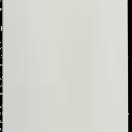
Diseñado para el refrigerador LG GC‑L247KQDV; validar número de
parte exacto del cajón en el diagrama del modelo
Preguntas frecuentes
¿Este cajón es el indicado para el modelo GC‑L247KQDV?
Sí, corresponde al “Tray Assembly, Vegetable” del GC‑L247KQDV.
Aun así, verifica el número de parte en el diagrama de repuestos de tu
equipo para confirmar compatibilidad antes de comprar.
¿Cuál es la función del cajón de verduras (crisper)?
Almacena frutas y verduras manteniendo un nivel de humedad
adecuado para conservar mejor su frescura y textura.
¿Cómo instalo el repuesto?
Desconecta el refrigerador, retira el cajón dañado y desliza el nuevo en
las guías hasta el tope. Sigue las instrucciones del manual del
GC‑L247KQDV para asegurar un ajuste correcto.