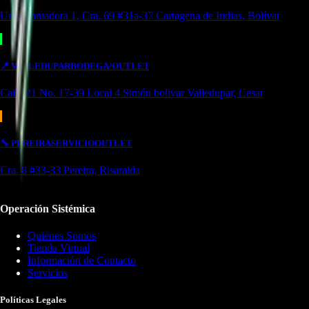
Urb. Contadora 1, Cra. 69 #31a-37 Cartagena de Indias, Bolívar
📍
VALLEDUPAR
BODEGA/OUTLET
Calle 21 No. 17-39 Local 4 Simón bolivar Valledupar, Cesar
🔧
PEREIRA
SERVICIO
OUTLET
Cra. 8 #33-33 Pereira, Risaralda
Operación Sistémica
Quiénes Somos
Tienda Virtual
Información de Contacto
Servicios
Políticas Legales