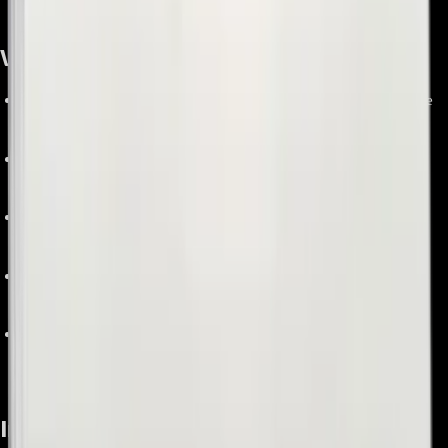
Ventajas y beneficios
Conservación de frescos: mantiene frutas y verduras a un nivel de
humedad que ayuda a que se mantengan por más tiempo.
Repuesto OEM: fabricación original LG con ajuste preciso y
materiales resistentes para uso diario.
Reposición sencilla: se instala deslizando en las guías del
compartimento, siguiendo el manual del equipo.
Organización y visibilidad: diseño transparente para identificar
rápidamente el contenido.
Compatibilidad garantizada al validar por modelo y diagrama de
partes del GC‑L247KQDV.
Información relevante