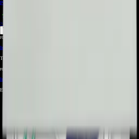
Precio Regular:
$
315.000
$
385.970
> ver_
> desbloquear oferta_
root@ops:~#
cat
PREGUNTAS
[ 0 ]
_
Iniciá sesión
para hacer una pregunta.
Todavía no hay preguntas respondidas. Hacé la primera.
root@ops:~#
cat
RESEÑAS
[ 0 ]
_
Iniciá sesión
para dejar una reseña.
Este producto aún no tiene reseñas. Sé el primero en opinar.