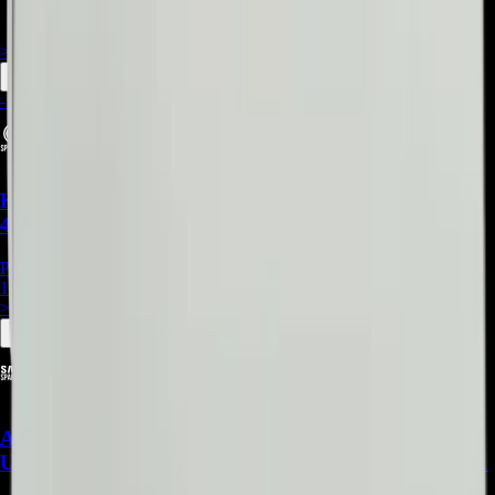
$
136.508
> ver_
> desbloquear oferta_
-
33
%
Kit De Barras Led Compatible Con Televisor
47LA660T - BA036
Precio Regular:
$
297.000
198.000
> ver_
> desbloquear oferta_
Acrilico LGP compatible con Samsung
UN43RU7100KXZL, UN43NU7100KXZL - REP-471