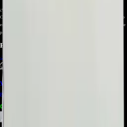
¿Cómo confirmo el número de parte exacto?
Consulta el diagrama de repuestos del GC‑L247KQDV en el manual o
en el portal oficial de repuestos de LG. Allí podrás cruzar el número de
parte del cajón con tu serie.
Productos relacionados
-
24
%
Ventilador Axial Midea 12100105000084 - REP-1449
Precio Regular:
$
180.000
$
156.009
$
143.008