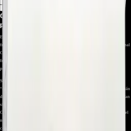
1
−
+
Descripción
Atributos
Compartimiento De Cajón Vegetable
para refrigerador GC-L247KQDV
El “Tray Assembly, Vegetable” es el cajón o gaveta tipo crisper para
frutas y verduras del refrigerador LG GC‑L247KQDV (código regional
GC‑L247KQDV.ADSCCLM). Su función es conservar productos
frescos mediante control de humedad y un diseño que reduce la
pérdida de agua, ayudando a prolongar la vida de los alimentos.
Se trata de un repuesto OEM genuino de LG (también denominado
“crisper drawer” o “vegetable tray”). Los cajones de verduras LG están
diseñados para operar con niveles de humedad adecuados y se instalan
siguiendo las indicaciones del manual del usuario del modelo
GC‑L247KQDV. Para asegurar compatibilidad final, se debe validar el
número de parte en el diagrama de repuestos del modelo antes de la
compra.