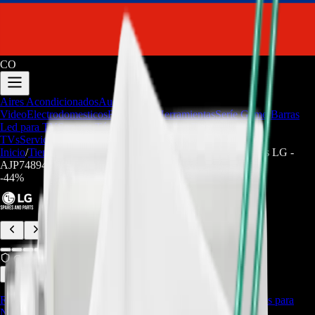
CO
Aires Acondicionados
Audio y
Video
Electrodomesticos
Repuestos/Herramientas
Seríe Gamer
Barras
Led para TV
Soporte Técnico
LGP/Acrilico
Firmware de
TVs
Servicios
Trabaja con nosotros
Inicio
/
Tienda
/
Compartimiento De Cajón Para Refrigeradores LG -
AJP74894504 - REP-2362
-
44
%
Compra Protegida
Compartir
Repuestos/Herramientas
,
Repuestos Línea Blanca
,
Repuestos para
Neveras