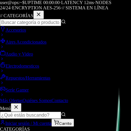
user@ops:~$
UPTIME
00
:
00
:
00
·
LATENCY
12
ms
·
NODES
24/24
·
ENCRYPTION AES-256
·
// SISTEMA EN LÍNEA
// CATEGORÍAS
Accesorios
Aires Acondicionados
Audio y Video
Electrodomesticos
Repuestos/Herramientas
Seríe Gamer
Más Ofertas
Quiénes Somos
Contacto
Menú
Iniciar sesión / Mi cuenta
Carrito
CATEGORÍAS