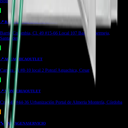
Bolívar
📍
BARRANCABERMEJA
TIENDA
Barrio Colombia, Cl. 49 #15-66 Local 107 Barrancabermeja,
Santander
📍
AGUACHICA
OUTLET
Carrera 24 #8-10 local 2 Potozí Aguachica, Cesar
📍
MONTERIA
OUTLET
Cra 14F #44-36 Urbanización Portal de Almeria Montería, Córdoba
🔧
CARTAGENA
SERVICIO