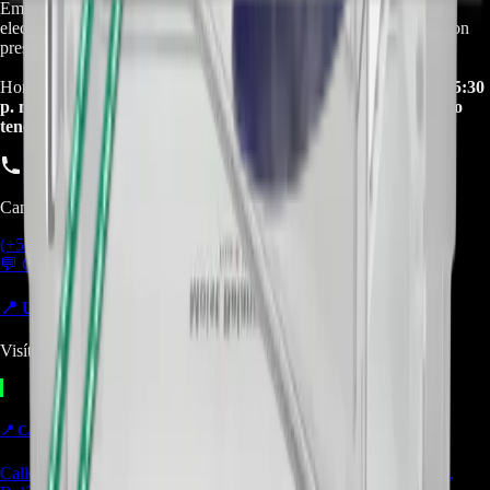
Empresa especializada en electrodomésticos, repuestos de
electrodomésticos, motos electricas y repuestos para las mismas, con
presencia en toda Colombia.
Horario de atención Call Center:
lunes a viernes de 8:30 a. m. a 5:30
p. m. sabados de 9:00 a. m. a 1:00 p. m. Domingos y festivos no
tenemos atencion online.
Canal de Ventas!!
(+57) 301 5739461
💬 Chatear por WhatsApp
📍 UBICACIONES Y SUCURSALES
Visítanos en cualquiera de nuestras tiendas
📍
CARTAGENA
TIENDA
Calle. 31 #57-106. CC Ejecutivos Local 130 Cartagena de Indias,