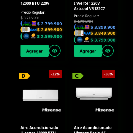
12000 BTU 220V
Inverter 220V
Artcool VR182C7
Precio Regular:
Precio Regular:
$
3.716.901
$
4.791.781
$
2.799.900
$
3.899.900
$
2.699.900
$
3.849.900
$
2.599.900
$
3.799.900
Agregar
Agregar
-32%
-38%
Aire Acondicionado
Aire Acondicionado