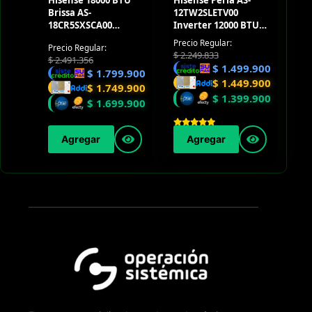
Hisense 18000 BTU
Hisense Perla AS-
Brissa AS-
12TW2SLETV00
18CR5SXSCA00
Inverter 12000 BTU
Convencional 220V
220V
Precio Regular:
Precio Regular:
$
2.249.833
$
2.491.356
$
1.499.900
$
1.799.900
$
1.449.900
$
1.749.900
$
1.399.900
$
1.699.900
Agregar
Agregar