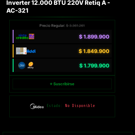
Inverter 12.000 BTU 220V Retiq A -
AC-321
Precio Regular:
$
3.361.261
$
1.899.900
$
1.849.900
$
1.799.900
⭐ Suscribirse
Estado:
No Disponible