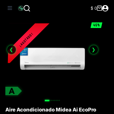
Saltar
al
$
0
Carro
contenido
de
compra
46%
❮
❯
Aire Acondicionado Midea Ai EcoPro