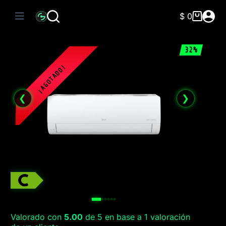
Saltar
al
$
0
Carro
contenido
de
compra
32%
❮
❯
Valorado con
5.00
de 5 en base a
1
valoración