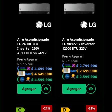
Aire Acondicionado
Aire Acondicionado
LG 24000 BTU
LG VR122C7 Inverter
Inverter 220V
12000 BTU 220V
ARTCOOL VR242C7
Precio Regular:
Precio Regular:
$
3.716.901
$
5.777.941
$
2.799.900
$
4.699.900
$
2.699.900
$
4.649.900
$
2.599.900
$
4.599.900
Agregar
Agregar
-21%
-32%