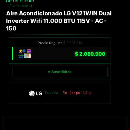
de un cliente
(1 valoración)
Aire Acondicionado LG V121WIN Dual
Inverter Wifi 11.000 BTU 115V - AC-
150
Precio Regular:
$
3.086.812
$
2.089.900
⭐ Suscribirse
Estado:
No Disponible