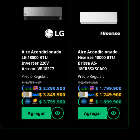
Aire Acondicionado
Aire Acondicionado
LG 18000 BTU
Hisense 18000 BTU
Inverter 220V
Brissa AS-
Artcool VR182C7
18CR5SXSCA00
Convencional 220V
Precio Regular:
Precio Regular:
$
4.791.781
$
2.491.356
$
3.899.900
$
1.799.900
$
3.849.900
$
1.749.900
$
3.799.900
$
1.699.900
Agregar
Agregar