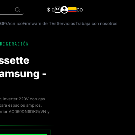
$
0
CO
Carro
de
GP/Acrilico
Firmware de TVs
Servicios
Trabaja con nosotros
compra
RIGERACIÓN
ssette
amsung -
 Inverter 220V con gas
 para espacios amplios.
terior AC060DN6DKG/VN y