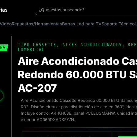
rías
¿Qué estás buscando?
 Video
Repuestos/Herramientas
Barras Led para TV
Soporte Técnico
L
TIPO CASSETTE
,
AIRES ACONDICIONADOS
,
REF
6%
COMERCIAL
Aire Acondicionado Ca
Redondo 60.000 BTU S
AC-207
❯
Aire Acondicionado Cassette Redondo 60.000 BTU Samsung
R32. Diseño circular para distribución de aire en 360°, ideal
Incluye control AR-KH03E, panel PC6EUSMANW, unidad in
exterior AC060DXADKF/VN.