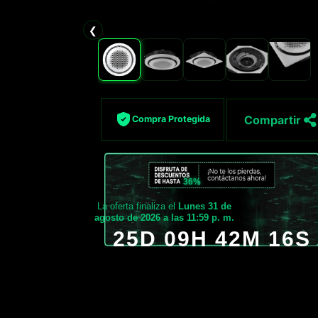
❮
Compartir
Compra Protegida
36%
La oferta finaliza el
Lunes 31 de
agosto de 2026 a las 11:59 p. m.
25D 09H 42M 14S