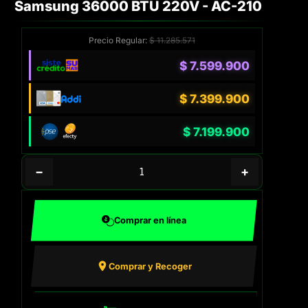
Samsung 36000 BTU 220V - AC-210
Precio Regular:
$
11.285.571
$
7.599.900
$
7.399.900
$
7.199.900
−
+
Comprar en línea
Comprar y Recoger