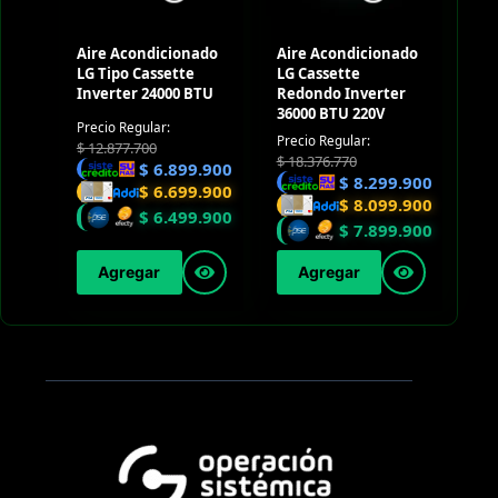
Aire Acondicionado
Aire Acondicionado
LG Tipo Cassette
LG Cassette
Inverter 24000 BTU
Redondo Inverter
36000 BTU 220V
Precio Regular:
Precio Regular:
$
12.877.700
$
18.376.770
$
6.899.900
$
8.299.900
$
6.699.900
$
8.099.900
$
6.499.900
$
7.899.900
Agregar
Agregar