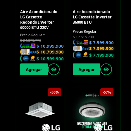
Aire Acondicionado
Aire Acondicionado
LG Cassette
LG Cassette Inverter
Redondo Inverter
36000 BTU
60000 BTU 220V
Precio Regular:
Precio Regular:
$
17.615.700
$
24.379.770
$
7.599.900
$
10.999.900
$
7.399.900
$
10.799.900
$
7.199.900
$
10.599.900
Agregar
Agregar
-50%
-57%