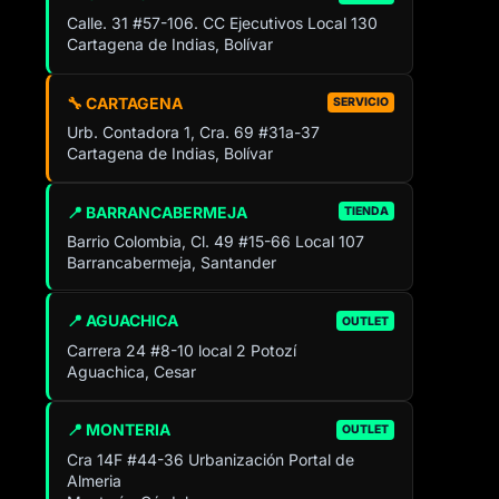
Calle. 31 #57-106. CC Ejecutivos Local 130
Cartagena de Indias, Bolívar
🔧 CARTAGENA
SERVICIO
Urb. Contadora 1, Cra. 69 #31a-37
Cartagena de Indias, Bolívar
📍 BARRANCABERMEJA
TIENDA
Barrio Colombia, Cl. 49 #15-66 Local 107
Barrancabermeja, Santander
📍 AGUACHICA
OUTLET
Carrera 24 #8-10 local 2 Potozí
Aguachica, Cesar
📍 MONTERIA
OUTLET
Cra 14F #44-36 Urbanización Portal de
Almeria